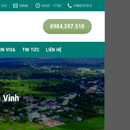
A CHỈ
EMAIL
08:00 - 17:00
0984397510
0984.397.510
IN VISA
TIN TỨC
LIÊN HỆ
̀ Vinh