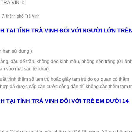
h TRÀ VINH:
7, thành phố Trà Vinh
NH TẠI TỈNH TRÀ VINH ĐỐI VỚI NGƯỜI LỚN TRÊ
hạn sử dụng )
hẳng, đầu để trần, không đeo kính màu, phông nền trắng (01 ản
án vào mặt sau tờ khai).
xuất trình thêm sổ tạm trú hoặc giấy tạm trú do cơ quan có thẩm
ợp đã được cấp căn cước công dân thì không cần thêm tạm tr
H TẠI TỈNH TRÀ VINH ĐỐI VỚI TRẺ EM DƯỚI 14
Nhập Cảnh và xin dấu xác nhận của CA Phường, Xã nơi bố mẹ