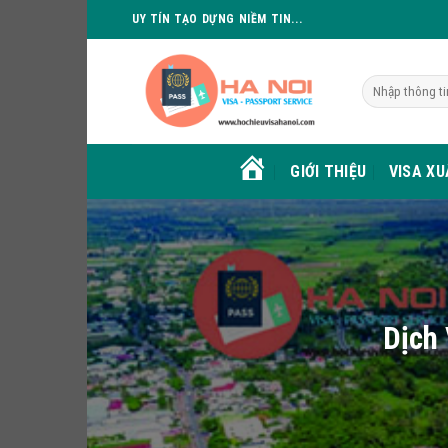
Skip
UY TÍN TẠO DỰNG NIỀM TIN...
to
content
GIỚI THIỆU
VISA X
HOME
Dịch