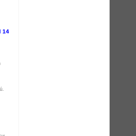
N 14
h
ú.
 cư