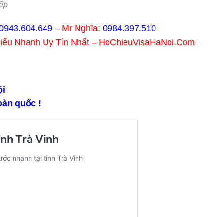
ếp
0943.604.649
– Mr Nghĩa:
0984.397.510
hiếu Nhanh Uy Tín Nhất – HoChieuVisaHaNoi.Com
̣i
oàn quốc !