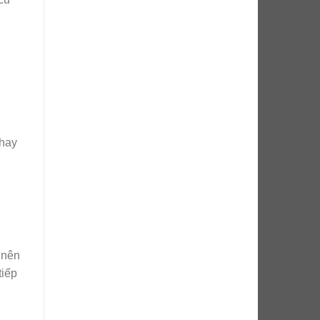
thay
 nên
iếp