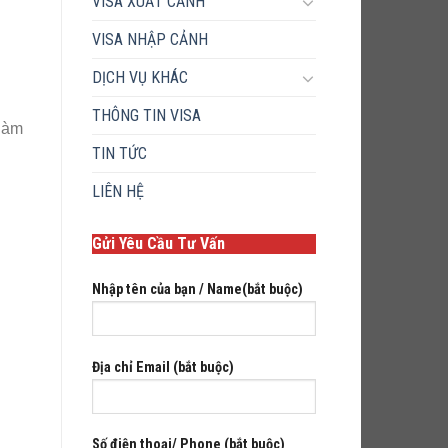
VISA XUẤT CẢNH
VISA NHẬP CẢNH
DỊCH VỤ KHÁC
THÔNG TIN VISA
 làm
TIN TỨC
LIÊN HỆ
Gửi Yêu Cầu Tư Vấn
Nhập tên của bạn / Name(bắt buộc)
Địa chỉ Email (bắt buộc)
Số điện thoại/ Phone (bắt buộc)