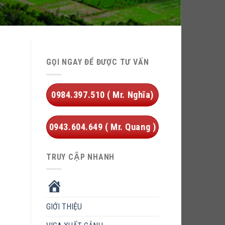
GỌI NGAY ĐỂ ĐƯỢC TƯ VẤN
0984.397.510 ( Mr. Nghĩa)
0943.604.649 ( Mr. Quang )
TRUY CẬP NHANH
HOME
GIỚI THIỆU