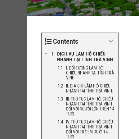
Contents
DỊCH VỤ LÀM HỘ CHIẾU
NHANH TẠI TỈNH TRÀ VINH
I. ĐỐI TƯỢNG LÀM HỘ
CHIẾU NHANH TẠI TỈNH TRÀ
VINH:
II. ĐỊA CHỈ LÀM HỘ CHIẾU
NHANH TẠI TỈNH TRÀ VINH:
III. THỦ TỤC LÀM HỘ CHIẾU
NHANH TẠI TỈNH TRÀ VINH
ĐỐI VỚI NGƯỜI LỚN TRÊN 14
TUỔI:
IV. THỦ TỤC LÀM HỘ CHIẾU
NHANH TẠI TỈNH TRÀ VINH
ĐỐI VỚI TRẺ EM DƯỚI 14
TUỔI: