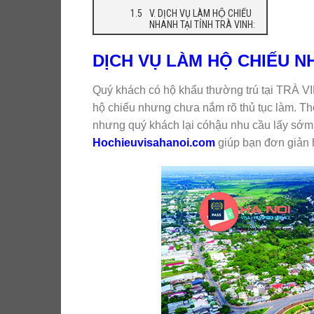
V. DỊCH VỤ LÀM HỘ CHIẾU
NHANH TẠI TỈNH TRÀ VINH:
DỊCH VỤ LÀM HỘ CHIẾU N
Quý khách có hộ khẩu thường trú tại TRÀ V
hộ chiếu nhưng chưa nắm rõ thủ tục làm. Thờ
nhưng quý khách lại cóhậu nhu cầu lấy sớ
Hochieuvisahanoi.com
giúp bạn đơn giản h