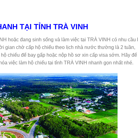
HANH TẠI TỈNH TRÀ VINH
INH hoặc đang sinh sống và làm việc tại TRÀ VINH có nhu cầu
i gian chờ cấp hộ chiếu theo lịch nhà nước thường là 2 tuần,
m hộ chiếu để bay gấp hoặc nộp hồ sơ xin cấp visa sớm. Hãy để
óa việc làm hộ chiếu tại tỉnh TRÀ VINH nhanh gọn nhất nhé.