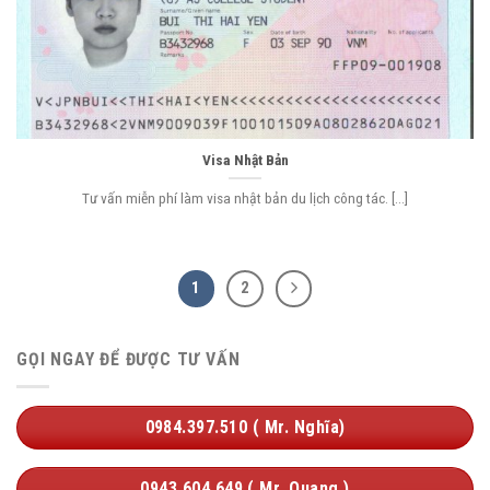
Visa Nhật Bản
Tư vấn miễn phí làm visa nhật bản du lịch công tác. [...]
1
2
GỌI NGAY ĐỂ ĐƯỢC TƯ VẤN
0984.397.510 ( Mr. Nghĩa)
0943.604.649 ( Mr. Quang )