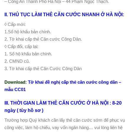
– Công An Thành Phố Hà Nội – 44 Phạm Ngọc Thạch.
II. THỦ TỤC LÀM THẺ CĂN CƯỚC NHANH Ở HÀ NỘI:
◊ Cấp mới:
1.Sổ hộ khẩu bản chính.
2. Tờ khai cấp thẻ Căn cước Công Dân.
◊ Cấp đổi, cấp lại:
1. Sổ hộ khẩu bản chính.
2. CMND cũ.
3. Tờ khai cấp thẻ Căn Cước Công Dân
Download:
Tờ khai đề nghị cấp thẻ căn cước công dân –
mẫu CC01
III. THỜI GIAN LÀM THẺ CĂN CƯỚC Ở HÀ NỘI
: 8-20
ngày ( tùy hồ sơ )
Trường hợp Quý khách cần lấy thẻ căn cước sớm để phục vụ
công việc, làm hộ chiếu, vay vốn ngân hàng… vui lòng liên hệ