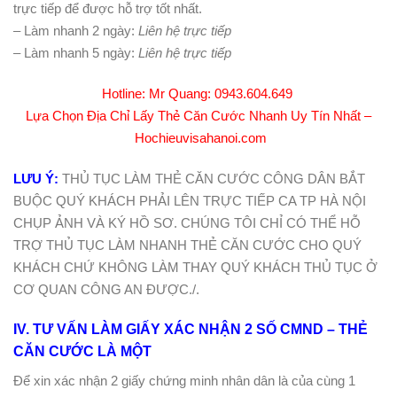
trực tiếp để được hỗ trợ tốt nhất.
– Làm nhanh 2 ngày:
Liên hệ trực tiếp
– Làm nhanh 5 ngày:
Liên hệ trực tiếp
Hotline: Mr Quang:
0943.604.649
Lựa Chọn Địa Chỉ Lấy Thẻ Căn Cước Nhanh Uy Tín Nhất –
Hochieuvisahanoi.com
LƯU Ý:
THỦ TỤC LÀM THẺ CĂN CƯỚC CÔNG DÂN BẮT
BUỘC QUÝ KHÁCH PHẢI LÊN TRỰC TIẾP CA TP HÀ NỘI
CHỤP ẢNH VÀ KÝ HỒ SƠ. CHÚNG TÔI CHỈ CÓ THỂ HỖ
TRỢ THỦ TỤC LÀM NHANH THẺ CĂN CƯỚC CHO QUÝ
KHÁCH CHỨ KHÔNG LÀM THAY QUÝ KHÁCH THỦ TỤC Ở
CƠ QUAN CÔNG AN ĐƯỢC./.
IV. TƯ VẤN LÀM GIẤY XÁC NHẬN 2 SỐ CMND – THẺ
CĂN CƯỚC LÀ MỘT
Để xin xác nhận 2 giấy chứng minh nhân dân là của cùng 1