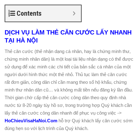
Contents
DỊCH VỤ LÀM THẺ CĂN CƯỚC LẤY NHANH
TẠI HÀ NỘI
Thẻ căn cước (thẻ nhận dạng cá nhân, hay là chứng minh thư,
chứng minh nhân dân) là một loại tài liệu nhận dạng có thể được
sử dụng để xác minh các chi tiết của bản sắc cá nhân của một
người dưới hình thức một thẻ nhỏ. Thủ tục làm thẻ căn cước
rất đơn giản, công dân chỉ cần mang theo sổ hộ khẩu, chứng
minh thư nhân dân cũ… và không mất tiền nếu đăng ký lần đầu.
Thời gian chờ cấp thẻ căn cước công dân theo quy định nhà
nước từ 8-20 ngày tùy hồ sơ, trong trường hợp Quý khách cần
lấy thẻ căn cước công dân nhanh để phục vụ công việc ->
HoChieuVisaHaNoi.Com
hỗ trợ Quý khách lấy căn cước sớm
đúng hẹn so với lịch trình của Quý khách.