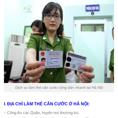
Dịch vụ làm thẻ căn cước công dân nhanh tại Hà Nội
I. ĐỊA CHỈ LÀM THẺ CĂN CƯỚC Ở HÀ NỘI:
– Công An các Quận, huyện nơi thường trú.