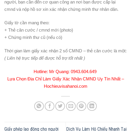
người, bạn cần đến cơ quan công an nơi bạn được cấp lại
cmnd và nộp hồ sơ xin xác nhận chứng minh thư nhân dân.
Giấy tờ cần mang theo:
+ Thẻ căn cước / cmnd mới (photo)
+ Chứng minh thư cũ (nếu có)
Thời gian làm giấy xác nhận 2 số CMND – thẻ căn cước là một:
( Liên hệ trực tiếp để được hỗ trợ tốt nhất )
Hotline: Mr Quang:
0943.604.649
Lựa Chọn Địa Chỉ Làm Giấy Xác Nhận CMND Uy Tín Nhất –
Hochieuvisahanoi.com
Giấy phép lao động cho người
Dịch Vụ Làm Hộ Chiếu Nhanh Tại