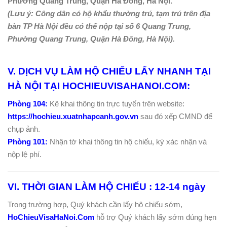
Phường Quang Trung, Quận Hà Đông, Hà Nội.
(Lưu ý: Công dân có hộ khẩu thường trú, tạm trú trên địa
bàn TP Hà Nội đều có thể nộp tại số 6 Quang Trung,
Phường Quang Trung, Quận Hà Đông, Hà Nội).
V. DỊCH VỤ LÀM HỘ CHIẾU LẤY NHANH TẠI
HÀ NỘI TẠI HOCHIEUVISAHANOI.COM:
Phòng 104:
Kê khai thông tin trực tuyến trên website:
https://hochieu.xuatnhapcanh.gov.vn
sau đó xếp CMND để
chụp ảnh.
Phòng 101:
Nhận tờ khai thông tin hộ chiếu, ký xác nhận và
nộp lệ phí.
VI. THỜI GIAN LÀM HỘ CHIẾU : 12-14 ngày
Trong trường hợp, Quý khách cần lấy hộ chiếu sớm,
HoChieuVisaHaNoi.Com
hỗ trợ Quý khách lấy sớm đúng hẹn