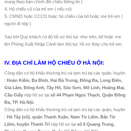
mang theo bản chính đối chiếu thông tin )
4. Hộ chiếu cũ của trẻ em ( nếu có)
5. CMND hoặc CCCD hoặc hộ chiếu của bố hoặc mẹ trẻ em (
người đi nộp )
Sau khi Quý khách có đủ hồ sơ thủ tục như trên, bố hoặc mẹ
lên Phòng Xuất Nhập Cảnh làm thủ tục hồ sơ thay cho trẻ em.
IV. ĐỊA CHỈ LÀM HỘ CHIẾU Ở HÀ NỘI:
Công dân có hộ khẩu thường trú và tạm trú tại các quận, huyện
:
Hoàn Kiếm, Ba Đình, Hai Bà Trưng, Đống Đa, Long Biên,
Gia Lâm, Đông Anh, Tây Hồ, Sóc Sơn, Mê Linh, Hoàng Mai,
Cầu Giấy
nộp hồ sơ tại
số 44 Phạm Ngọc Thạch, Quận Đống
Đa, TP. Hà Nội.
Công dân có hộ khẩu thường trú và tạm trú tại các quận, huyện
:
Hà Tây (cũ), quận Thanh Xuân, Nam Từ Liêm, Bắc Từ
Liêm, huyện Thanh Trì
nộp hồ sơ tại
số 6 Quang Trung,