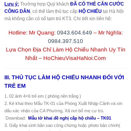
Lưu ý:
Trường hợp Quý khách
ĐÃ CÓ THẺ CĂN CƯỚC
CÔNG DÂN
, có thể làm thủ tục cấp
HỘ CHIẾU
tại Hà Nội
mà không cần có sổ tạm trú KT3. Chi tiết xin liên hệ:
Hotline: Mr Quang:
0943.604.649
– Mr Nghĩa:
0984.397.510
Lựa Chọn Địa Chỉ Làm Hộ Chiếu Nhanh Uy Tín
Nhất – HoChieuVisaHaNoi.Com
III. THỦ TỤC LÀM HỘ CHIẾU NHANH ĐỐI VỚI
TRẺ EM
1. 02 ảnh 4×6 trẻ em ( phông nền trắng )
2. Kê khai theo Mẫu TK-01 của Phòng Xuất Nhập Cảnh và xin
dấu xác nhận của CA Phường, Xã nơi bố mẹ cư trú.
Download:
Mẫu tờ khai đề nghị cấp hộ chiếu – TK01
3. Giấy khai sinh bản sao công chứng hoặc photo bản chính(