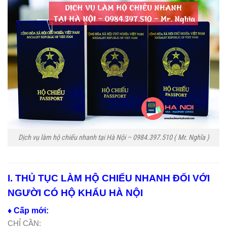
Dịch vụ làm hộ chiếu nhanh tại Hà Nội – 0984.397.510 ( Mr. Nghĩa )
I. THỦ TỤC LÀM HỘ CHIẾU NHANH ĐỐI VỚI
NGƯỜI CÓ HỘ KHẨU HÀ NỘI
♦ Cấp mới:
CHỈ CẦN: