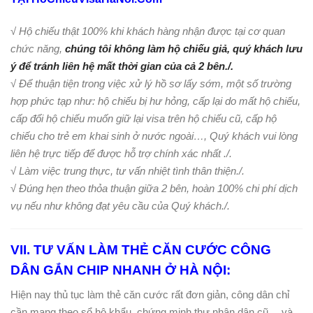
√
Hộ chiếu thật 100% khi khách hàng nhận được tại cơ quan
chức năng,
chúng tôi không làm hộ chiếu giả, quý khách lưu
ý để tránh liên hệ mất thời gian của cả 2 bên./.
√ Để thuận tiện trong việc xử lý hồ sơ lấy sớm, một số trường
hợp phức tạp như: hộ chiếu bị hư hỏng, cấp lại do mất hộ chiếu,
cấp đổi hộ chiếu muốn giữ lại visa trên hộ chiếu cũ, cấp hộ
chiếu cho trẻ em khai sinh ở nước ngoài…, Quý khách vui lòng
liên hệ trực tiếp để được hỗ trợ chính xác nhất ./.
√ Làm việc trung thực, tư vấn nhiệt tình thân thiện./.
√ Đúng hẹn theo thỏa thuận giữa 2 bên, hoàn 100% chi phí dịch
vụ nếu như không đạt yêu cầu của Quý khách./.
VII. TƯ VẤN LÀM THẺ CĂN CƯỚC CÔNG
DÂN GẮN CHIP NHANH Ở HÀ NỘI:
Hiện nay thủ tục làm thẻ căn cước rất đơn giản, công dân chỉ
cần mang theo sổ hộ khẩu, chứng minh thư nhân dân cũ… và