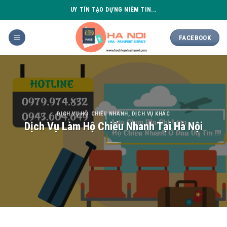
Skip
UY TÍN TẠO DỰNG NIỀM TIN...
to
content
FACEBOOK
DỊCH VỤ HỘ CHIẾU NHANH
,
DỊCH VỤ KHÁC
Dịch Vụ Làm Hộ Chiếu Nhanh Tại Hà Nội