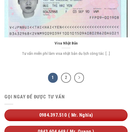
Visa Nhật Bản
Tư vấn miễn phí làm visa nhật bản du lịch công tác. [...]
1
2
GỌI NGAY ĐỂ ĐƯỢC TƯ VẤN
0984.397.510 ( Mr. Nghĩa)
0943.604.649 ( Mr. Quang )