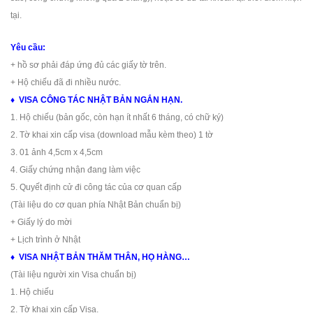
tại.
Yêu cầu:
+ hồ sơ phải đáp ứng đủ các giấy tờ trên.
+ Hộ chiếu đã đi nhiều nước.
♦ VISA CÔNG TÁC NHẬT BẢN NGẮN HẠN.
1. Hộ chiếu (bản gốc, còn hạn ít nhất 6 tháng, có chữ ký)
2. Tờ khai xin cấp visa (download mẫu kèm theo) 1 tờ
3. 01 ảnh 4,5cm x 4,5cm
4. Giấy chứng nhận đang làm việc
5. Quyết định cử đi công tác của cơ quan cấp
(Tài liệu do cơ quan phía Nhật Bản chuẩn bị)
+ Giấy lý do mời
+ Lịch trình ở Nhật
♦
VISA NHẬT BẢN THĂM THÂN, HỌ HÀNG…
(Tài liệu người xin Visa chuẩn bị)
1. Hộ chiếu
2. Tờ khai xin cấp Visa.