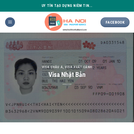
Skip
UY TÍN TẠO DỰNG NIỀM TIN...
to
content
FACEBOOK
VISA CHÂU Á
,
VISA XUẤT CẢNH
Visa Nhật Bản