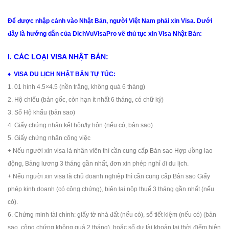
Để được nhập cảnh vào Nhật Bản, người Việt Nam phải xin Visa. Dưới
đây là hướng dẫn của DichVuVisaPro về thủ tục xin Visa Nhật Bản:
I. CÁC LOẠI VISA NHẬT BẢN:
♦ VISA DU LỊCH NHẬT BẢN TỰ TÚC:
1. 01 hình 4.5×4.5 (nền trắng, không quá 6 tháng)
2. Hộ chiếu (bản gốc, còn hạn ít nhất 6 tháng, có chữ ký)
3. Sổ Hộ khẩu (bản sao)
4. Giấy chứng nhận kết hôn/ly hôn (nếu có, bản sao)
5. Giấy chứng nhận công việc
+ Nếu người xin visa là nhân viên thì cần cung cấp Bản sao Hợp đồng lao
động, Bảng lương 3 tháng gần nhất, đơn xin phép nghỉ đi du lịch.
+ Nếu người xin visa là chủ doanh nghiệp thì cần cung cấp Bản sao Giấy
phép kinh doanh (có công chứng), biên lai nộp thuế 3 tháng gần nhất (nếu
có).
6. Chứng minh tài chính: giấy tờ nhà đất (nếu có), sổ tiết kiệm (nếu có) (bản
sao, công chứng không quá 2 tháng), hoặc số dư tài khoản tại thời điểm hiện