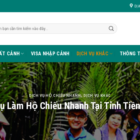
ĐỊ
UẤT CẢNH
VISA NHẬP CẢNH
DỊCH VỤ KHÁC
THÔNG T
DỊCH VỤ HỘ CHIẾU NHANH
,
DỊCH VỤ KHÁC
ụ Làm Hộ Chiếu Nhanh Tại Tỉnh Tiê