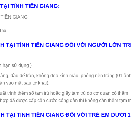
 TẠI TỈNH TIỀN GIANG:
h TIỀN GIANG:
Tho.
NH TẠI TỈNH TIỀN GIANG ĐỐI VỚI NGƯỜI LỚN T
hạn sử dụng )
hẳng, đầu để trần, không đeo kính màu, phông nền trắng (01 ản
án vào mặt sau tờ khai).
xuất trình thêm sổ tạm trú hoặc giấy tạm trú do cơ quan có thẩm
ợp đã được cấp căn cước công dân thì không cần thêm tạm tr
H TẠI TỈNH TIỀN GIANG ĐỐI VỚI TRẺ EM DƯỚI 