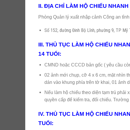
II. ĐỊA CHỈ LÀM HỘ CHIẾU NHANH
Phòng Quản lý xuất nhập cảnh Công an tỉn
Số 152, đường Đinh Bộ Lĩnh, phường 9, TP Mỹ 
III. THỦ TỤC LÀM HỘ CHIẾU NHA
14 TUỔI:
CMND hoặc CCCD bản gốc ( yêu cầu còn 
02 ảnh mới chụp, cỡ 4 x 6 cm, mặt nhìn t
dán vào khung phía trên tờ khai, 01 ảnh d
Nếu làm hộ chiếu theo diện tạm trú phải 
quyền cấp để kiểm tra, đối chiếu. Trường h
IV. THỦ TỤC LÀM HỘ CHIẾU NHAN
TUỔI: