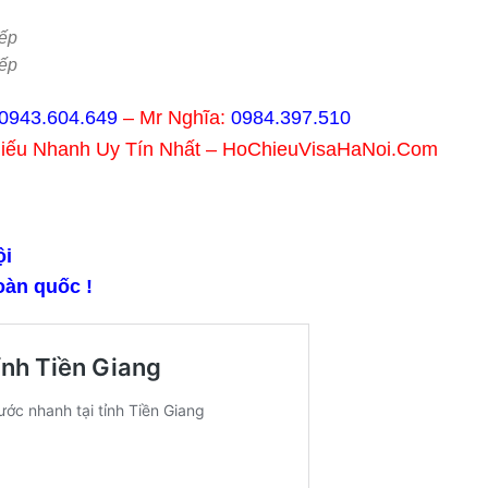
.
ếp
ếp
0943.604.649
– Mr Nghĩa:
0984.397.510
hiếu Nhanh Uy Tín Nhất – HoChieuVisaHaNoi.Com
̣i
oàn quốc !