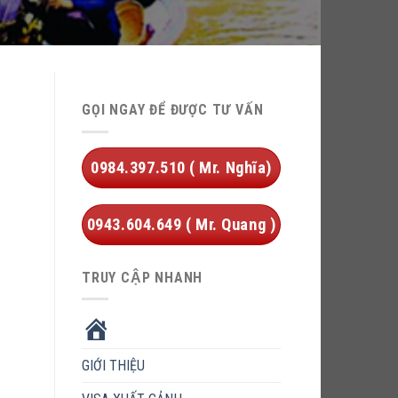
GỌI NGAY ĐỂ ĐƯỢC TƯ VẤN
0984.397.510 ( Mr. Nghĩa)
0943.604.649 ( Mr. Quang )
TRUY CẬP NHANH
HOME
GIỚI THIỆU