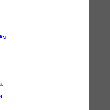
RÊN
h
ú.
14