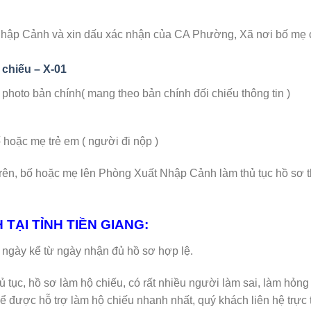
Nhập Cảnh và xin dấu xác nhận của CA Phường, Xã nơi bố mẹ
 chiếu – X-01
hoto bản chính( mang theo bản chính đối chiếu thông tin )
ặc mẹ trẻ em ( người đi nộp )
trên, bố hoặc mẹ lên Phòng Xuất Nhập Cảnh làm thủ tục hồ sơ 
 TẠI TỈNH TIỀN GIANG:
-14 ngày kể từ ngày nhận đủ hồ sơ hợp lệ.
hủ tục, hồ sơ làm hộ chiếu, có rất nhiều người làm sai, làm hỏng
ể được hỗ trợ làm hộ chiếu nhanh nhất, quý khách liên hệ trực t