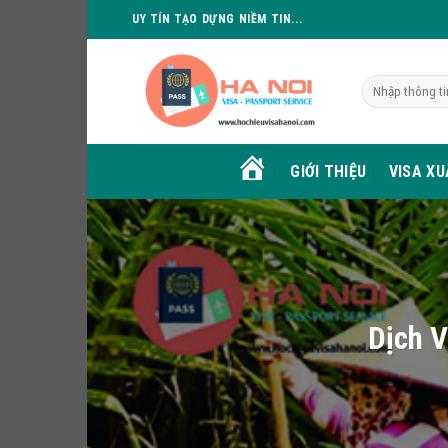
Skip
UY TÍN TẠO DỰNG NIỀM TIN...
to
content
GIỚI THIỆU
VISA X
HOME
Dịch V