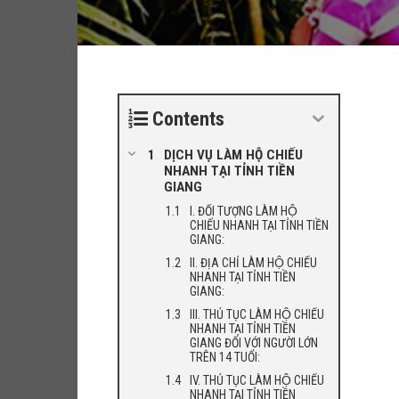
Contents
DỊCH VỤ LÀM HỘ CHIẾU
NHANH TẠI TỈNH TIỀN
GIANG
I. ĐỐI TƯỢNG LÀM HỘ
CHIẾU NHANH TẠI TỈNH TIỀN
GIANG:
II. ĐỊA CHỈ LÀM HỘ CHIẾU
NHANH TẠI TỈNH TIỀN
GIANG:
III. THỦ TỤC LÀM HỘ CHIẾU
NHANH TẠI TỈNH TIỀN
GIANG ĐỐI VỚI NGƯỜI LỚN
TRÊN 14 TUỔI:
IV. THỦ TỤC LÀM HỘ CHIẾU
NHANH TẠI TỈNH TIỀN