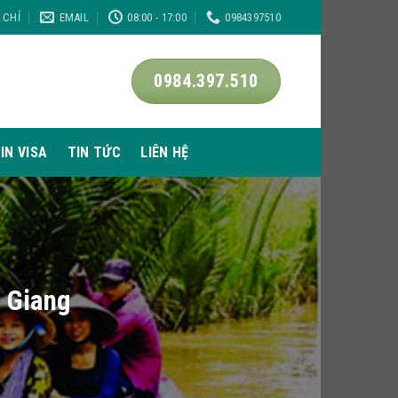
A CHỈ
EMAIL
08:00 - 17:00
0984397510
0984.397.510
IN VISA
TIN TỨC
LIÊN HỆ
̀n Giang