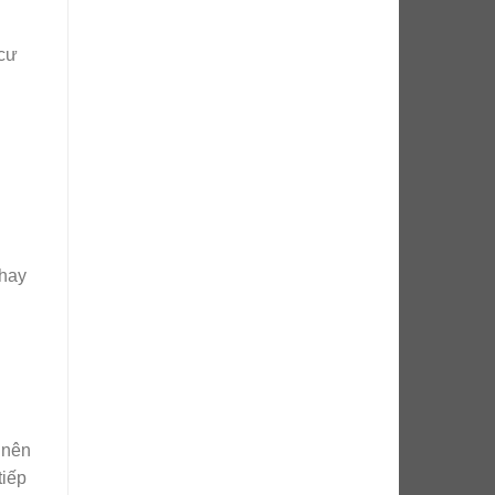
 cư
thay
 nên
iếp