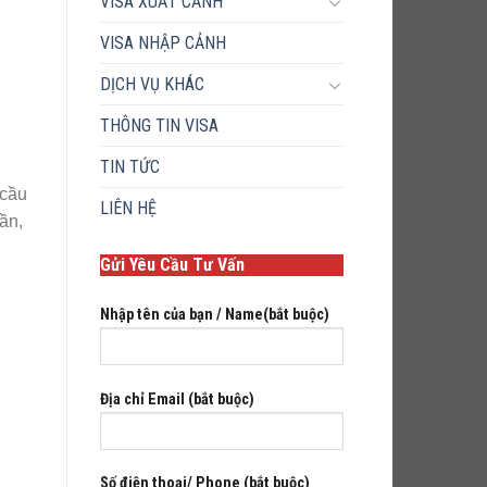
VISA XUẤT CẢNH
VISA NHẬP CẢNH
DỊCH VỤ KHÁC
THÔNG TIN VISA
TIN TỨC
 cầu
LIÊN HỆ
ần,
Gửi Yêu Cầu Tư Vấn
.
Nhập tên của bạn / Name(bắt buộc)
Địa chỉ Email (bắt buộc)
Số điện thoại/ Phone (bắt buộc)