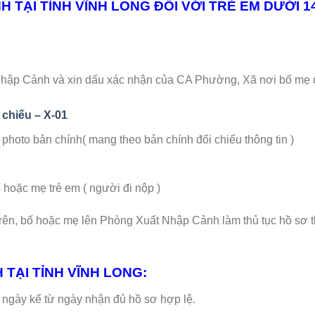
H TẠI TỈNH VĨNH LONG ĐỐI VỚI TRẺ EM DƯỚI 1
Nhập Cảnh và xin dấu xác nhận của CA Phường, Xã nơi bố mẹ
 chiếu – X-01
hoto bản chính( mang theo bản chính đối chiếu thông tin )
ặc mẹ trẻ em ( người đi nộp )
trên, bố hoặc mẹ lên Phòng Xuất Nhập Cảnh làm thủ tục hồ sơ 
 TẠI TỈNH VĨNH LONG:
-14 ngày kể từ ngày nhận đủ hồ sơ hợp lệ.