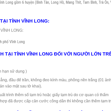
tỉnh Vĩnh Long gồm 6 huyện (Bình Tân, Long Hồ, Mang Thít, Tam Bình, Trà Ôn,
 TẠI TỈNH VĨNH LONG:
h VĨNH LONG:
h phố Vĩnh Long
NH TẠI TỈNH VĨNH LONG ĐỐI VỚI NGƯỜI LỚN T
hạn sử dụng )
hẳng, đầu để trần, không đeo kính màu, phông nền trắng (01 ản
án vào mặt sau tờ khai).
xuất trình thêm sổ tạm trú hoặc giấy tạm trú do cơ quan có thẩm
ợp đã được cấp căn cước công dân thì không cần thêm tạm tr