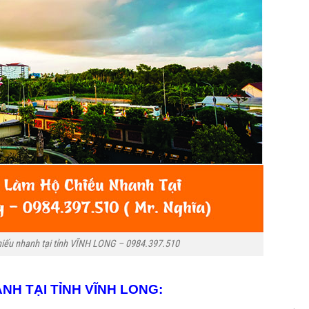
chiếu nhanh tại tỉnh VĨNH LONG – 0984.397.510
ANH TẠI TỈNH VĨNH LONG: