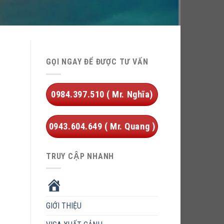
GỌI NGAY ĐỂ ĐƯỢC TƯ VẤN
0984.397.510 ( Mr. Nghĩa)
0943.604.649 ( Mr. Quang )
TRUY CẬP NHANH
HOME
GIỚI THIỆU