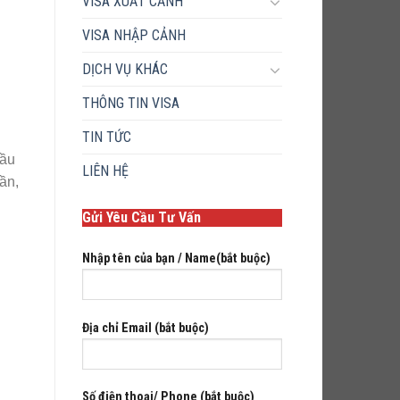
VISA XUẤT CẢNH
VISA NHẬP CẢNH
DỊCH VỤ KHÁC
THÔNG TIN VISA
TIN TỨC
cầu
LIÊN HỆ
ần,
Gửi Yêu Cầu Tư Vấn
Nhập tên của bạn / Name(bắt buộc)
Địa chỉ Email (bắt buộc)
Số điện thoại/ Phone (bắt buộc)