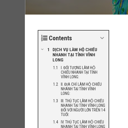
Contents
DỊCH VỤ LÀM HỘ CHIẾU
NHANH TẠI TỈNH VĨNH
LONG
I. ĐỐI TƯỢNG LÀM HỘ
CHIẾU NHANH TẠI TỈNH
VĨNH LONG:
II. ĐỊA CHỈ LÀM HỘ CHIẾU
NHANH TẠI TỈNH VĨNH
LONG:
III. THỦ TỤC LÀM HỘ CHIẾU
NHANH TẠI TỈNH VĨNH LONG
ĐỐI VỚI NGƯỜI LỚN TRÊN 14
TUỔI:
IV. THỦ TỤC LÀM HỘ CHIẾU
NHANH TẠI TỈNH VĨNH LONG