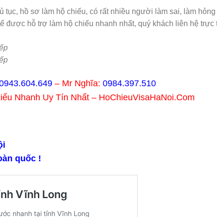
hủ tục, hồ sơ làm hộ chiếu, có rất nhiều người làm sai, làm hỏng
ể được hỗ trợ làm hộ chiếu nhanh nhất, quý khách liên hệ trực t
.
ếp
ếp
0943.604.649
– Mr Nghĩa:
0984.397.510
hiếu Nhanh Uy Tín Nhất – HoChieuVisaHaNoi.Com
̣i
oàn quốc !