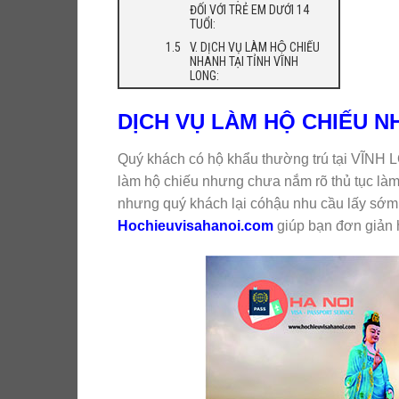
ĐỐI VỚI TRẺ EM DƯỚI 14
TUỔI:
V. DỊCH VỤ LÀM HỘ CHIẾU
NHANH TẠI TỈNH VĨNH
LONG:
DỊCH VỤ LÀM HỘ CHIẾU N
Quý khách có hộ khẩu thường trú tại VĨNH 
làm hộ chiếu nhưng chưa nắm rõ thủ tục làm.
nhưng quý khách lại cóhậu nhu cầu lấy sớ
Hochieuvisahanoi.com
giúp bạn đơn giản h