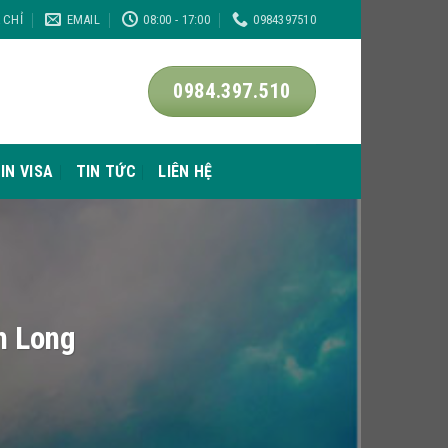
A CHỈ
EMAIL
08:00 - 17:00
0984397510
0984.397.510
IN VISA
TIN TỨC
LIÊN HỆ
nh Long