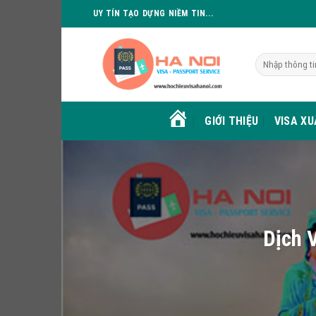
Skip
UY TÍN TẠO DỰNG NIỀM TIN...
to
content
GIỚI THIỆU
VISA X
HOME
Dịch 