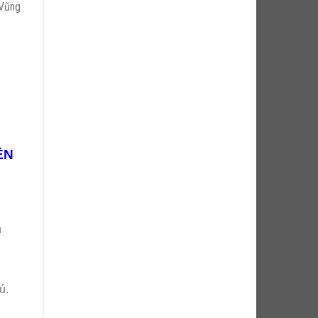
 Vũng
RÊN
h
ú.