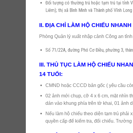
Đối tượng có thường trú hoặc tạm trú tại 
Liêm); thị xã Bình Minh và Thành phố Vĩnh Long
II. ĐỊA CHỈ LÀM HỘ CHIẾU NHANH
Phòng Quản lý xuất nhập cảnh Công an tỉn
Số 71/22A, đường Phó Cơ Điều, phường 3, thàn
III. THỦ TỤC LÀM HỘ CHIẾU NHA
14 TUỔI:
CMND hoặc CCCD bản gốc ( yêu cầu còn 
02 ảnh mới chụp, cỡ 4 x 6 cm, mặt nhìn t
dán vào khung phía trên tờ khai, 01 ảnh d
Nếu làm hộ chiếu theo diện tạm trú phải 
quyền cấp để kiểm tra, đối chiếu. Trường h