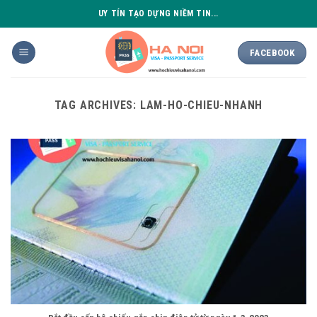
Skip
UY TÍN TẠO DỰNG NIỀM TIN...
to
content
FACEBOOK
TAG ARCHIVES:
LAM-HO-CHIEU-NHANH