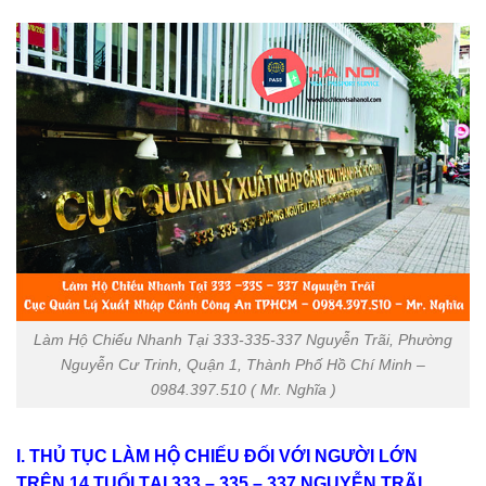
Làm Hộ Chiếu Nhanh Tại 333-335-337 Nguyễn Trãi, Phường
Nguyễn Cư Trinh, Quận 1, Thành Phố Hồ Chí Minh –
0984.397.510 ( Mr. Nghĩa )
I. THỦ TỤC LÀM HỘ CHIẾU ĐỐI VỚI NGƯỜI LỚN
TRÊN 14 TUỔI TẠI 333 – 335 – 337 NGUYỄN TRÃI,