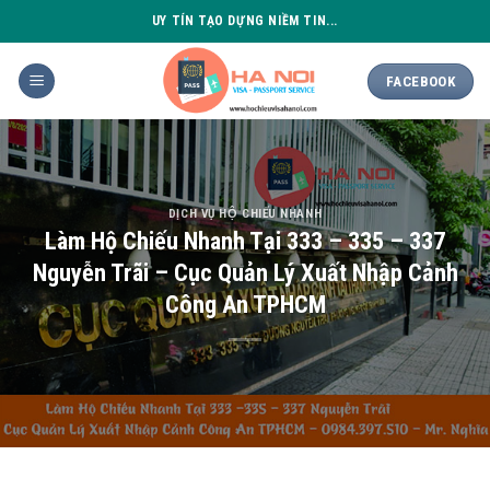
Skip
UY TÍN TẠO DỰNG NIỀM TIN...
to
content
FACEBOOK
DỊCH VỤ HỘ CHIẾU NHANH
Làm Hộ Chiếu Nhanh Tại 333 – 335 – 337
Nguyễn Trãi – Cục Quản Lý Xuất Nhập Cảnh
Công An TPHCM