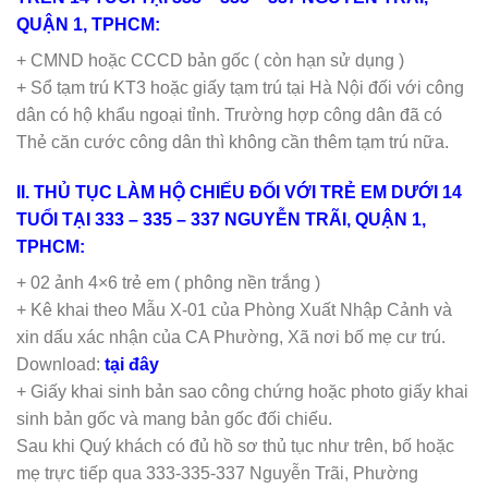
QUẬN 1, TPHCM:
+ CMND hoặc CCCD bản gốc ( còn hạn sử dụng )
+ Sổ tạm trú KT3 hoặc giấy tạm trú tại Hà Nội đối với công
dân có hộ khẩu ngoại tỉnh. Trường hợp công dân đã có
Thẻ căn cước công dân thì không cần thêm tạm trú nữa.
II. THỦ TỤC LÀM HỘ CHIẾU ĐỐI VỚI TRẺ EM DƯỚI 14
TUỔI TẠI 333 – 335 – 337 NGUYỄN TRÃI, QUẬN 1,
TPHCM:
+ 02 ảnh 4×6 trẻ em ( phông nền trắng )
+ Kê khai theo Mẫu X-01 của Phòng Xuất Nhập Cảnh và
xin dấu xác nhận của CA Phường, Xã nơi bố mẹ cư trú.
Download:
tại đây
+ Giấy khai sinh bản sao công chứng hoặc photo giấy khai
sinh bản gốc và mang bản gốc đối chiếu.
Sau khi Quý khách có đủ hồ sơ thủ tục như trên, bố hoặc
mẹ trực tiếp qua 333-335-337 Nguyễn Trãi, Phường