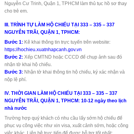
Nguyễn Cư Trinh, Quận 1, TPHCM làm thủ tục hồ sơ thay
cho trẻ em.
III. TRÌNH TỰ LÀM HỘ CHIẾU TẠI 333 – 335 – 337
NGUYỄN TRÃI, QUẬN 1, TPHCM:
Bước 1:
Kê khai thông tin trực tuyến trên website:
https://hochieu.xuatnhapcanh.gov.vn
Bước 2:
Xếp CMTND hoặc CCCD để chụp ảnh sau đó
nhận tờ khai hộ chiếu.
Bước 3:
Nhận tờ khai thông tin hộ chiếu, ký xác nhận và
nộp lệ phí.
IV. THỜI GIAN LÀM HỘ CHIẾU TẠI 333 – 335 – 337
NGUYỄN TRÃI, QUẬN 1, TPHCM: 10-12 ngày theo lịch
nhà nước
Trường hợp quý khách có nhu cầu lấy sớm hộ chiếu để
phục vụ công việc như xin visa, xuất cảnh sớm, hoặc công
việc khác. Liên hệ trực tiếp để được hỗ trợ tốt nhất: