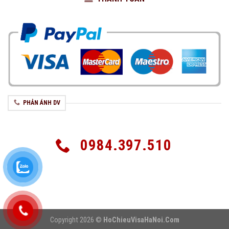
PHẢN ÁNH DV
0984.397.510
Copyright 2026 ©
HoChieuVisaHaNoi.Com