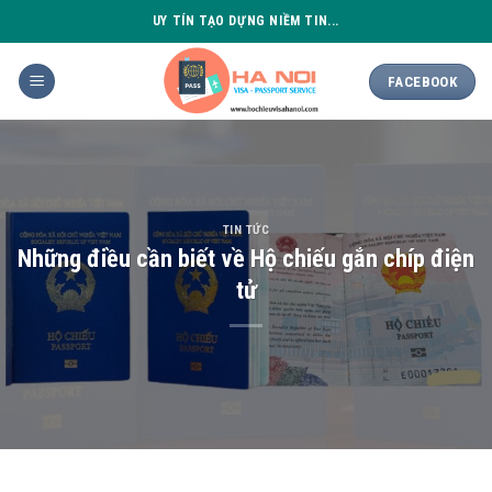
Skip
UY TÍN TẠO DỰNG NIỀM TIN...
to
content
FACEBOOK
TIN TỨC
Những điều cần biết về Hộ chiếu gắn chíp điện
tử