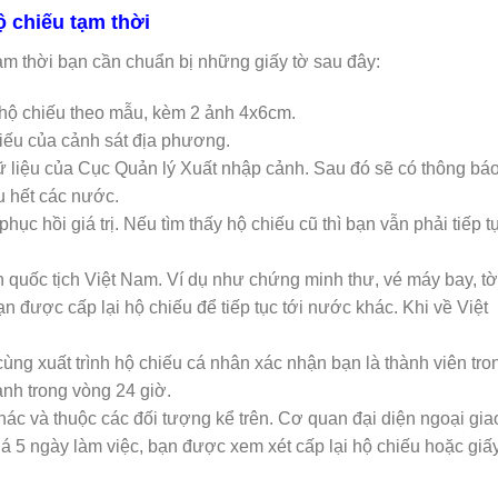
ộ chiếu tạm thời
ạm thời bạn cần chuẩn bị những giấy tờ sau đây:
t hộ chiếu theo mẫu, kèm 2 ảnh 4x6cm.
iếu của cảnh sát địa phương.
 liệu của Cục Quản lý Xuất nhập cảnh. Sau đó sẽ có thông bá
u hết các nước.
c hồi giá trị. Nếu tìm thấy hộ chiếu cũ thì bạn vẫn phải tiếp t
quốc tịch Việt Nam. Ví dụ như chứng minh thư, vé máy bay, tờ
ạn được cấp lại hộ chiếu để tiếp tục tới nước khác. Khi về Việt
ùng xuất trình hộ chiếu cá nhân xác nhận bạn là thành viên tro
nh trong vòng 24 giờ.
ác và thuộc các đối tượng kể trên. Cơ quan đại diện ngoại gia
á 5 ngày làm việc, bạn được xem xét cấp lại hộ chiếu hoặc giấ