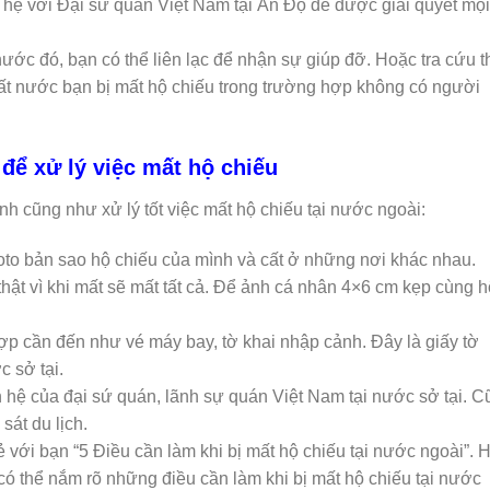
n hệ với Đại sứ quán Việt Nam tại Ấn Độ để được giải quyết mọ
nước đó, bạn có thể liên lạc để nhận sự giúp đỡ. Hoặc tra cứu 
đất nước bạn bị mất hộ chiếu trong trường hợp không có người
 để xử lý việc mất hộ chiếu
h cũng như xử lý tốt việc mất hộ chiếu tại nước ngoài:
hoto bản sao hộ chiếu của mình và cất ở những nơi khác nhau.
ật vì khi mất sẽ mất tất cả. Để ảnh cá nhân 4×6 cm kẹp cùng h
ợp cần đến như vé máy bay, tờ khai nhập cảnh. Đây là giấy tờ
 sở tại.
ên hệ của đại sứ quán, lãnh sự quán Việt Nam tại nước sở tại. 
át du lịch.
 với bạn “5 Điều cần làm khi bị mất hộ chiếu tại nước ngoài”. 
 có thể nắm rõ những điều cần làm khi bị mất hộ chiếu tại nước