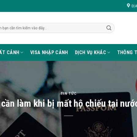
ĐỊ
UẤT CẢNH
VISA NHẬP CẢNH
DỊCH VỤ KHÁC
THÔNG T
TIN TỨC
 cần làm khi bị mất hộ chiếu tại nướ