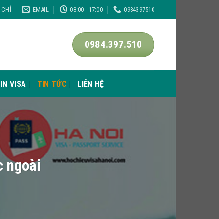
A CHỈ
EMAIL
08:00 - 17:00
0984397510
0984.397.510
IN VISA
TIN TỨC
LIÊN HỆ
c ngoài