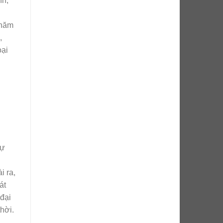
nh,
 năm
,
oại
sự
i ra,
át
 đại
hời.