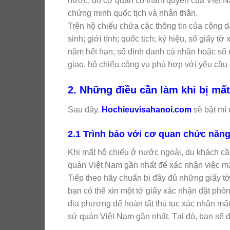
nước, do cơ quan có thẩm quyền của Việt N
chứng minh quốc tịch và nhân thân.
Trên hộ chiếu chứa các thông tin của công 
sinh; giới tính; quốc tịch; ký hiệu, số giấy 
năm hết hạn; số định danh cá nhân hoặc số 
giao, hộ chiếu công vụ phù hợp với yêu cầu 
2. Những điều cần làm khi bị mất
Sau đây,
Hochieuvisahanoi.com
sẽ bật mí 
2.1 Trình báo với cơ quan chức năn
Khi mất hộ chiếu ở nước ngoài, du khách c
quán Việt Nam gần nhất để xác nhận việc mấ
Tiếp theo hãy chuẩn bị đầy đủ những giấy t
bạn có thể xin một tờ giấy xác nhận đặt phòn
địa phương để hoàn tất thủ tục xác nhận mất
sứ quán Việt Nam gần nhất. Tại đó, bạn sẽ đ