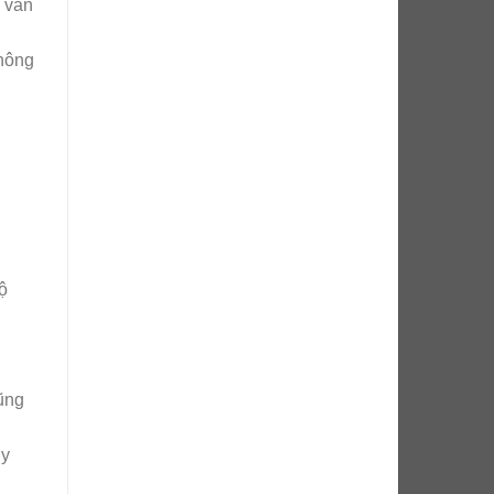
i vấn
thông
ộ
Cũng
Hy