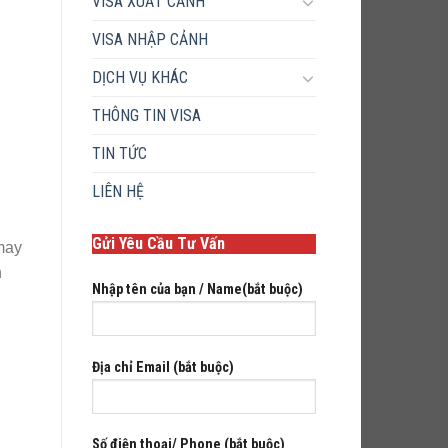
VISA XUẤT CẢNH
VISA NHẬP CẢNH
DỊCH VỤ KHÁC
THÔNG TIN VISA
TIN TỨC
LIÊN HỆ
Gửi Yêu Cầu Tư Vấn
 may
n
Nhập tên của bạn / Name(bắt buộc)
Địa chỉ Email (bắt buộc)
Số điện thoại/ Phone (bắt buộc)