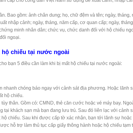
am cấp cho công dân Việt Nam sử dụng để xuất cảnh, nhập cả
dân. Bao gồm: ảnh chân dung; họ, chữ đệm và tên; ngày, tháng,
tờ xuất nhập cảnh; ngày, tháng, năm cấp, cơ quan cấp; ngày, tháng
chứng minh nhân dân; chức vụ, chức danh đối với hộ chiếu ng
đối ngoại.
 hộ chiếu tại nước ngoài
cho bạn 5 điều cần làm khi bị mất hộ chiếu tại nước ngoài:
g
ần nhanh chóng báo ngay với cảnh sát địa phương. Hoặc lãnh 
t hộ chiếu.
ờ tùy thân. Gồm có: CMND, thẻ căn cước hoặc vé máy bay. Ngoà
g tại khách sạn mà bạn đang lưu trú. Sau đó liên lạc với cảnh s
 hộ chiếu. Sau khi được cấp tờ xác nhận, bạn tới lãnh sự hoặc
ược hỗ trợ làm thủ tục cấp giấy thông hành hoặc hộ chiếu tạm t