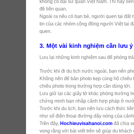
không có đại sứ quán Việt Nam. Thì hãy liê
đề liên quan.
Ngoài ra nếu có bạn bè, người quen tại đất 
tin của các nhóm cộng đồng người Việt tại 
quen.
3. Một vài kinh nghiệm cần lưu ý
Lưu lại những kinh nghiệm sau để phòng trán
Trước khi đi du lịch nước ngoài, bạn nên p
Không nên để bản photo kẹp cùng hộ chiếu th
chiếu photo trong trường hợp cần dùng tới.
Lưu giữ lại các giấy tờ khác phòng trường h
chứng minh bạn nhập cảnh hợp pháp ở nước
Trước khi du lịch, bạn nên lưu cách thức li
như số điện thoại đường dây nóng của cảnh s
Trên đây,
Hochieuvisahanoi.com
đã chia sẻ
vọng rằng với bài viết trên sẽ giúp du khách