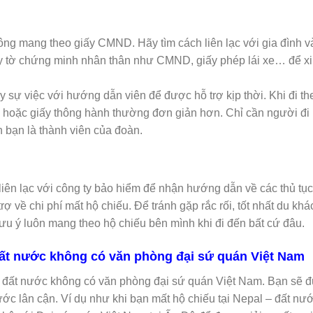
hông mang theo giấy CMND. Hãy tìm cách liên lạc với gia đình v
ấy tờ chứng minh nhân thân như CMND, giấy phép lái xe… để x
ày sự việc với hướng dẫn viên để được hỗ trợ kịp thời. Khi đi th
hời hoặc giấy thông hành thường đơn giản hơn. Chỉ cần người đi
 bạn là thành viên của đoàn.
liên lạc với công ty bảo hiểm để nhận hướng dẫn về các thủ tụ
ợ về chi phí mất hộ chiếu. Để tránh gặp rắc rối, tốt nhất du khá
ưu ý luôn mang theo hộ chiếu bên mình khi đi đến bất cứ đâu.
 đất nước không có văn phòng đại sứ quán Việt Nam
i đất nước không có văn phòng đại sứ quán Việt Nam. Bạn sẽ 
c lân cận. Ví dụ như khi bạn mất hộ chiếu tại Nepal – đất nư