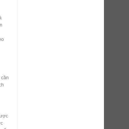
à
in
eo
c cần
ch
được
ớc