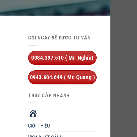
GỌI NGAY ĐỂ ĐƯỢC TƯ VẤN
0984.397.510 ( Mr. Nghĩa)
0943.604.649 ( Mr. Quang )
TRUY CẬP NHANH
HOME
GIỚI THIỆU