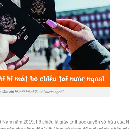
n làm khi bị mất hộ chiếu tại nước ngoài
t Nam năm 2019, hộ chiếu là giấy tờ thuộc quyền sở hữu của 