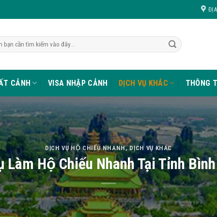
ĐỊ
UẤT CẢNH
VISA NHẬP CẢNH
DỊCH VỤ KHÁC
THÔNG T
DỊCH VỤ HỘ CHIẾU NHANH
,
DỊCH VỤ KHÁC
ụ Làm Hộ Chiếu Nhanh Tại Tỉnh Bì