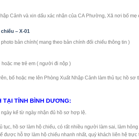
Nhập Cảnh và xin dấu xác nhận của CA Phường, Xã nơi bố mẹ
 chiếu – X-01
hoto bản chính( mang theo bản chính đối chiếu thông tin )
ặc mẹ trẻ em ( người đi nộp )
trên, bố hoặc mẹ lên Phòng Xuất Nhập Cảnh làm thủ tục hồ sơ 
H TẠI TỈNH BÌNH DƯƠNG:
-14 ngày kể từ ngày nhận đủ hồ sơ hợp lệ.
hủ tục, hồ sơ làm hộ chiếu, có rất nhiều người làm sai, làm hỏng
ể được hỗ trợ làm hộ chiếu nhanh nhất, quý khách liên hệ trực t