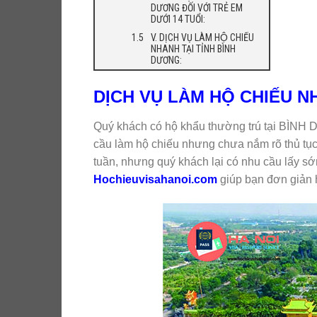
DƯƠNG ĐỐI VỚI TRẺ EM
DƯỚI 14 TUỔI:
V. DỊCH VỤ LÀM HỘ CHIẾU
NHANH TẠI TỈNH BÌNH
DƯƠNG:
DỊCH VỤ LÀM HỘ CHIẾU 
Quý khách có hộ khẩu thường trú tại BÌN
cầu làm hộ chiếu nhưng chưa nắm rõ thủ tục 
tuần, nhưng quý khách lại có nhu cầu lấy sơ
Hochieuvisahanoi.com
giúp bạn đơn giản 