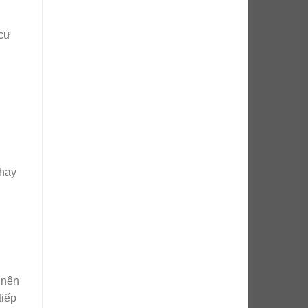
 cư
thay
 nên
iếp