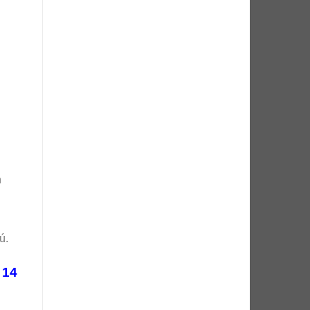
h
ú.
 14