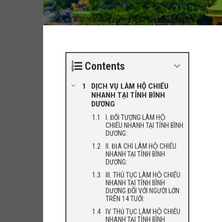
Contents
DỊCH VỤ LÀM HỘ CHIẾU
NHANH TẠI TỈNH BÌNH
DƯƠNG
I. ĐỐI TƯỢNG LÀM HỘ
CHIẾU NHANH TẠI TỈNH BÌNH
DƯƠNG:
II. ĐỊA CHỈ LÀM HỘ CHIẾU
NHANH TẠI TỈNH BÌNH
DƯƠNG:
III. THỦ TỤC LÀM HỘ CHIẾU
NHANH TẠI TỈNH BÌNH
DƯƠNG ĐỐI VỚI NGƯỜI LỚN
TRÊN 14 TUỔI:
IV. THỦ TỤC LÀM HỘ CHIẾU
NHANH TẠI TỈNH BÌNH