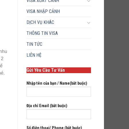
VISA XUẤT CẢNH
VISA NHẬP CẢNH
DỊCH VỤ KHÁC
THÔNG TIN VISA
TIN TỨC
 nhu
LIÊN HỆ
 2
để
Gửi Yêu Cầu Tư Vấn
hé.
Nhập tên của bạn / Name(bắt buộc)
Địa chỉ Email (bắt buộc)
Số điện thoại/ Phone (bắt buộc)