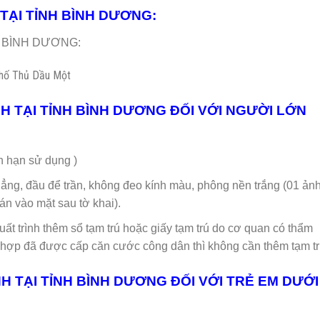
H TẠI TỈNH BÌNH DƯƠNG:
nh BÌNH DƯƠNG:
phố Thủ Dầu Một
NH TẠI TỈNH BÌNH DƯƠNG ĐỐI VỚI NGƯỜI LỚN
hạn sử dụng )
hẳng, đầu để trần, không đeo kính màu, phông nền trắng (01 ản
án vào mặt sau tờ khai).
xuất trình thêm sổ tạm trú hoặc giấy tạm trú do cơ quan có thẩm
ợp đã được cấp căn cước công dân thì không cần thêm tạm tr
H TẠI TỈNH BÌNH DƯƠNG ĐỐI VỚI TRẺ EM DƯỚI