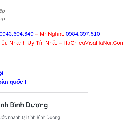
.
ếp
ếp
0943.604.649
– Mr Nghĩa:
0984.397.510
hiếu Nhanh Uy Tín Nhất – HoChieuVisaHaNoi.Com
̣i
oàn quốc !