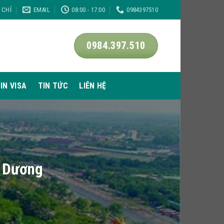
A CHỈ
EMAIL
08:00 - 17:00
0984397510
0984.397.510
IN VISA
TIN TỨC
LIÊN HỆ
nh Dương