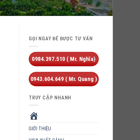
GỌI NGAY ĐỂ ĐƯỢC TƯ VẤN
0984.397.510 ( Mr. Nghĩa)
0943.604.649 ( Mr. Quang )
TRUY CẬP NHANH
HOME
GIỚI THIỆU