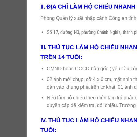
II. ĐỊA CHỈ LÀM HỘ CHIẾU NHAN
Phòng Quản lý xuất nhập cảnh Công an tỉ
Số 17, đường N3, phường Chánh Nghĩa, thành 
III. THỦ TỤC LÀM HỘ CHIẾU NHA
TRÊN 14 TUỔI:
CMND hoặc CCCD bản gốc ( yêu cầu còn 
02 ảnh mới chụp, cỡ 4 x 6 cm, mặt nhìn t
dán vào khung phía trên tờ khai, 01 ảnh d
Nếu làm hộ chiếu theo diện tạm trú phải 
quyền cấp để kiểm tra, đối chiếu. Trường h
IV. THỦ TỤC LÀM HỘ CHIẾU NHAN
TUỔI: