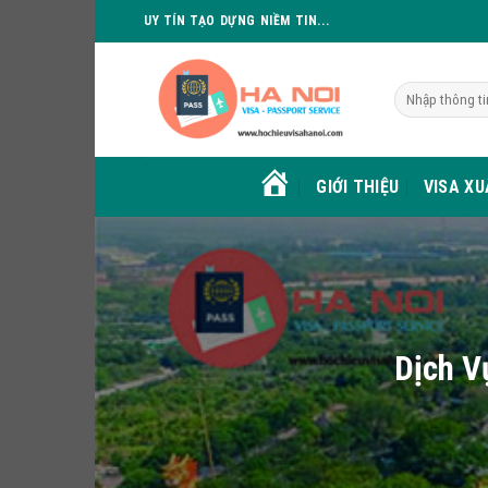
Skip
UY TÍN TẠO DỰNG NIỀM TIN...
to
content
GIỚI THIỆU
VISA X
HOME
Dịch V