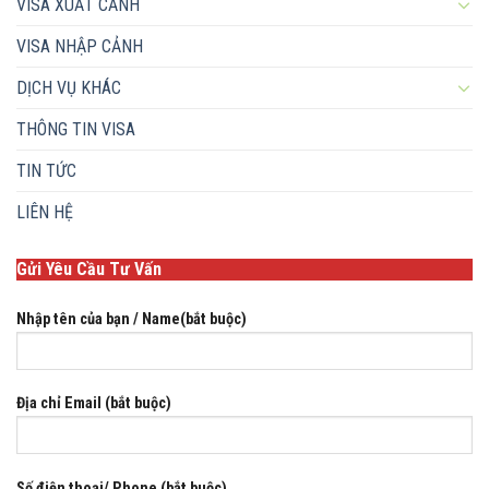
VISA XUẤT CẢNH
VISA NHẬP CẢNH
DỊCH VỤ KHÁC
THÔNG TIN VISA
TIN TỨC
LIÊN HỆ
Gửi Yêu Cầu Tư Vấn
Nhập tên của bạn / Name(bắt buộc)
Địa chỉ Email (bắt buộc)
Số điện thoại/ Phone (bắt buộc)