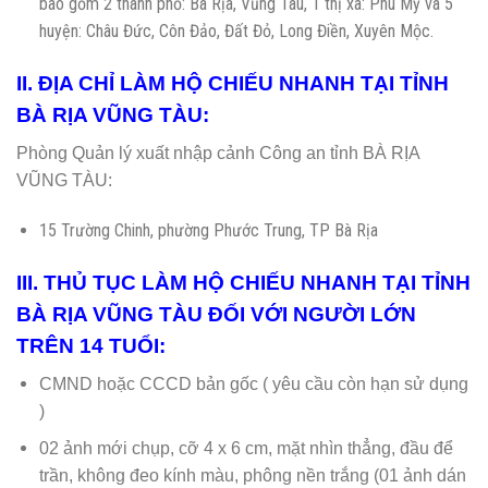
bao gồm 2 thành phố: Bà Rịa, Vũng Tàu, 1 thị xã: Phú Mỹ và 5
huyện: Châu Đức, Côn Đảo, Đất Đỏ, Long Điền, Xuyên Mộc.
II. ĐỊA CHỈ LÀM HỘ CHIẾU NHANH TẠI TỈNH
BÀ RỊA VŨNG TÀU:
Phòng Quản lý xuất nhập cảnh Công an tỉnh BÀ RỊA
VŨNG TÀU:
15 Trường Chinh, phường Phước Trung, TP Bà Rịa
III. THỦ TỤC LÀM HỘ CHIẾU NHANH TẠI TỈNH
BÀ RỊA VŨNG TÀU ĐỐI VỚI NGƯỜI LỚN
TRÊN 14 TUỔI:
CMND hoặc CCCD bản gốc ( yêu cầu còn hạn sử dụng
)
02 ảnh mới chụp, cỡ 4 x 6 cm, mặt nhìn thẳng, đầu để
trần, không đeo kính màu, phông nền trắng (01 ảnh dán