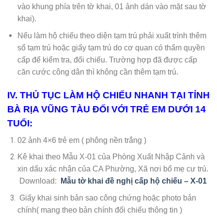
vào khung phía trên tờ khai, 01 ảnh dán vào mặt sau tờ
khai).
Nếu làm hộ chiếu theo diện tạm trú phải xuất trình thêm
sổ tạm trú hoặc giấy tạm trú do cơ quan có thẩm quyền
cấp để kiểm tra, đối chiếu. Trường hợp đã được cấp
căn cước công dân thì không cần thêm tạm trú.
IV. THỦ TỤC LÀM HỘ CHIẾU NHANH TẠI TỈNH
BÀ RỊA VŨNG TÀU ĐỐI VỚI TRẺ EM DƯỚI 14
TUỔI:
02 ảnh 4×6 trẻ em ( phông nền trắng )
Kê khai theo Mẫu X-01 của Phòng Xuất Nhập Cảnh và
xin dấu xác nhận của CA Phường, Xã nơi bố mẹ cư trú.
Download:
Mẫu tờ khai đề nghị cấp hộ chiếu – X-01
Giấy khai sinh bản sao công chứng hoặc photo bản
chính( mang theo bản chính đối chiếu thông tin )