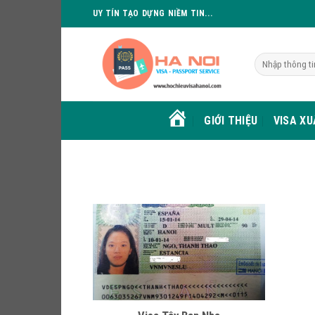
Skip
UY TÍN TẠO DỰNG NIỀM TIN...
to
content
GIỚI THIỆU
VISA X
HOME