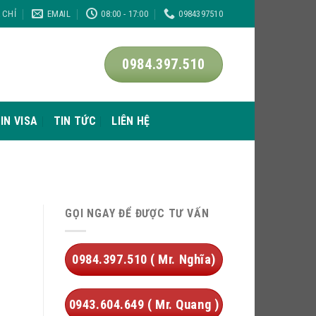
A CHỈ
EMAIL
08:00 - 17:00
0984397510
0984.397.510
IN VISA
TIN TỨC
LIÊN HỆ
GỌI NGAY ĐỂ ĐƯỢC TƯ VẤN
0984.397.510 ( Mr. Nghĩa)
0943.604.649 ( Mr. Quang )