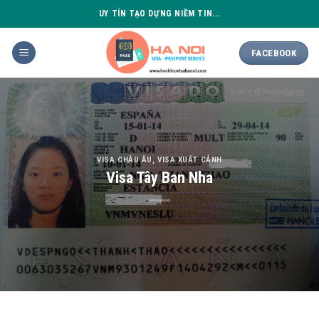
Skip
UY TÍN TẠO DỰNG NIỀM TIN...
to
content
FACEBOOK
VISA CHÂU ÂU
,
VISA XUẤT CẢNH
Visa Tây Ban Nha