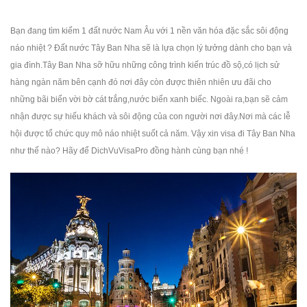
Bạn đang tìm kiếm 1 đất nước Nam Âu với 1 nền văn hóa đặc sắc sôi động
náo nhiệt ? Đất nước Tây Ban Nha sẽ là lựa chọn lý tưởng dành cho bạn và
gia đình.Tây Ban Nha sỡ hữu những công trình kiến trúc đồ sộ,có lịch sử
hàng ngàn năm bên cạnh đó nơi đây còn được thiên nhiên ưu đãi cho
những bãi biển vời bờ cát trắng,nước biển xanh biếc. Ngoài ra,bạn sẽ cảm
nhận được sự hiếu khách và sôi động của con người nơi đây.Nơi mà các lễ
hội được tổ chức quy mô náo nhiệt suốt cả năm. Vậy xin visa đi Tây Ban Nha
như thế nào? Hãy để DichVuVisaPro đồng hành cùng bạn nhé !