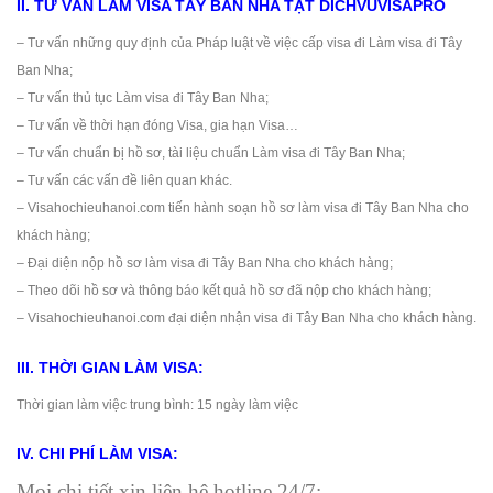
II. TƯ VẤN LÀM VISA TÂY BAN NHA TẠT DICHVUVISAPRO
– Tư vấn những quy định của Pháp luật về việc cấp visa đi Làm visa đi Tây
Ban Nha;
– Tư vấn thủ tục Làm visa đi Tây Ban Nha;
– Tư vấn về thời hạn đóng Visa, gia hạn Visa…
– Tư vấn chuẩn bị hồ sơ, tài liệu chuẩn Làm visa đi Tây Ban Nha;
– Tư vấn các vấn đề liên quan khác.
– Visahochieuhanoi.com tiến hành soạn hồ sơ làm visa đi Tây Ban Nha cho
khách hàng;
– Đại diện nộp hồ sơ làm visa đi Tây Ban Nha cho khách hàng;
– Theo dõi hồ sơ và thông báo kết quả hồ sơ đã nộp cho khách hàng;
– Visahochieuhanoi.com đại diện nhận visa đi Tây Ban Nha cho khách hàng.
III. THỜI GIAN LÀM VISA:
Thời gian làm việc trung bình: 15 ngày làm việc
IV. CHI PHÍ LÀM VISA:
Mọi chi tiết xin liên hệ hotline 24/7: