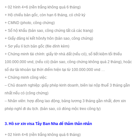
+ 02 hình 4×6 (nền trắng không quá 6 tháng)
+ Hộ chiếu bản gốc, còn hạn 6 tháng, có chữ ký
+ CMND (photo, công chứng)
+ Sổ hộ khẩu (bản sao, công chứng tất cả các trang)
+ Giấy đăng kí kết hôn/ly hôn (bản sao, công chứng)
+ Sơ yếu lí lịch bản gốc (file đính kèm)
+ Chứng minh tài chính: giấy tờ nhà đất (nếu có), sổ tiết kiệm tối thiểu
100.000.000 vnd, (nếu có) (bản sao, công chứng không quá 2 tháng), hoặc
số dư tài khoản tại thời điểm hiện tại từ 100.000.000 vnd …
+ Chứng minh công việc:
– Chủ doanh nghiệp: giấy phép kinh doanh, biên lai nộp thuế 3 tháng gần
nhất nếu có (công chứng)
– Nhân viên: hợp đồng lao động, bảng lương 3 tháng gần nhất, đơn xin
phép nghỉ đi du lịch. (bản sao, có đóng mộc treo công ty)
3. Hồ sơ xin visa Tây Ban Nha để thăm thân nhân
+ 02 hình 4×6 (nền trắng không quá 6 tháng)