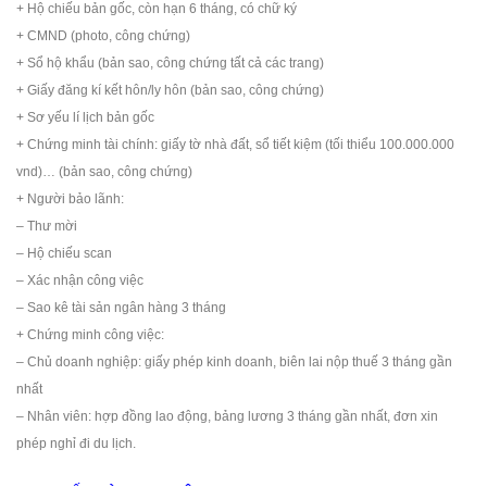
+ Hộ chiếu bản gốc, còn hạn 6 tháng, có chữ ký
+ CMND (photo, công chứng)
+ Sổ hộ khẩu (bản sao, công chứng tất cả các trang)
+ Giấy đăng kí kết hôn/ly hôn (bản sao, công chứng)
+ Sơ yếu lí lịch bản gốc
+ Chứng minh tài chính: giấy tờ nhà đất, sổ tiết kiệm (tối thiểu 100.000.000
vnd)… (bản sao, công chứng)
+ Người bảo lãnh:
– Thư mời
– Hộ chiếu scan
– Xác nhận công việc
– Sao kê tài sản ngân hàng 3 tháng
+ Chứng minh công việc:
– Chủ doanh nghiệp: giấy phép kinh doanh, biên lai nộp thuế 3 tháng gần
nhất
– Nhân viên: hợp đồng lao động, bảng lương 3 tháng gần nhất, đơn xin
phép nghỉ đi du lịch.