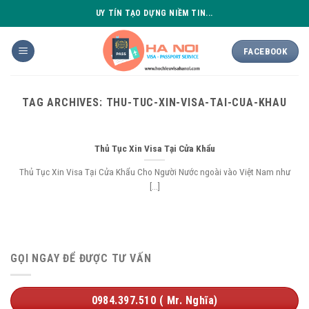
Skip
UY TÍN TẠO DỰNG NIỀM TIN...
to
content
FACEBOOK
TAG ARCHIVES:
THU-TUC-XIN-VISA-TAI-CUA-KHAU
Thủ Tục Xin Visa Tại Cửa Khẩu
Thủ Tục Xin Visa Tại Cửa Khẩu Cho Người Nước ngoài vào Việt Nam như
[...]
GỌI NGAY ĐỂ ĐƯỢC TƯ VẤN
0984.397.510 ( Mr. Nghĩa)