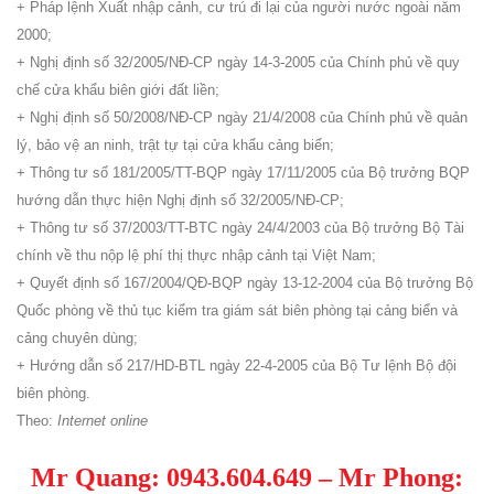
+ Pháp lệnh Xuất nhập cảnh, cư trú đi lại của người nước ngoài năm
2000;
+ Nghị định số 32/2005/NĐ-CP ngày 14-3-2005 của Chính phủ về quy
chế cửa khẩu biên giới đất liền;
+ Nghị định số 50/2008/NĐ-CP ngày 21/4/2008 của Chính phủ về quản
lý, bảo vệ an ninh, trật tự tại cửa khẩu cảng biển;
+ Thông tư số 181/2005/TT-BQP ngày 17/11/2005 của Bộ trưởng BQP
hướng dẫn thực hiện Nghị định số 32/2005/NĐ-CP;
+ Thông tư số 37/2003/TT-BTC ngày 24/4/2003 của Bộ trưởng Bộ Tài
chính về thu nộp lệ phí thị thực nhập cảnh tại Việt Nam;
+ Quyết định số 167/2004/QĐ-BQP ngày 13-12-2004 của Bộ trưởng Bộ
Quốc phòng về thủ tục kiểm tra giám sát biên phòng tại cảng biển và
cảng chuyên dùng;
+ Hướng dẫn số 217/HD-BTL ngày 22-4-2005 của Bộ Tư lệnh Bộ đội
biên phòng.
Theo:
Internet online
Mr Quang:
0943.604.649
– Mr Phong
: