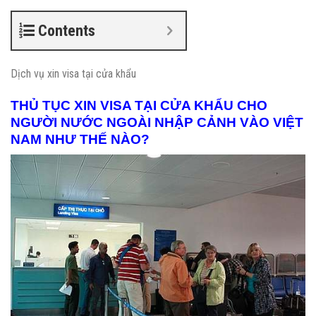
Contents
Dịch vụ xin visa tại cửa khẩu
THỦ TỤC XIN VISA TẠI CỬA KHẨU CHO
NGƯỜI NƯỚC NGOÀI NHẬP CẢNH VÀO VIỆT
NAM NHƯ THẾ NÀO?