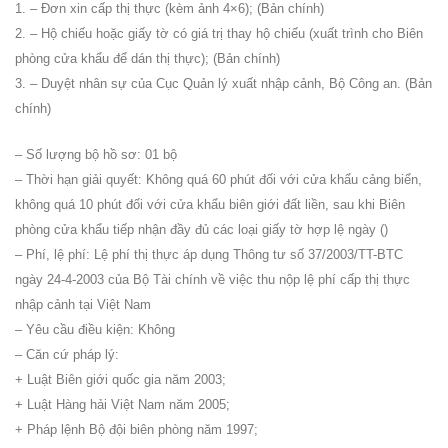
1. – Đơn xin cấp thị thực (kèm ảnh 4×6); (Bản chính)
2. – Hộ chiếu hoặc giấy tờ có giá trị thay hộ chiếu (xuất trình cho Biên
phòng cửa khẩu để dán thị thực); (Bản chính)
3. – Duyệt nhân sự của Cục Quản lý xuất nhập cảnh, Bộ Công an. (Bản
chính)
– Số lượng bộ hồ sơ: 01 bộ
– Thời hạn giải quyết: Không quá 60 phút đối với cửa khẩu cảng biển,
không quá 10 phút đối với cửa khẩu biên giới đất liền, sau khi Biên
phòng cửa khẩu tiếp nhận đầy đủ các loại giấy tờ hợp lệ ngày ()
– Phí, lệ phí: Lệ phí thị thực áp dụng Thông tư số 37/2003/TT-BTC
ngày 24-4-2003 của Bộ Tài chính về việc thu nộp lệ phí cấp thị thực
nhập cảnh tại Việt Nam
– Yêu cầu điều kiện: Không
– Căn cứ pháp lý:
+ Luật Biên giới quốc gia năm 2003;
+ Luật Hàng hải Việt Nam năm 2005;
+ Pháp lệnh Bộ đội biên phòng năm 1997;