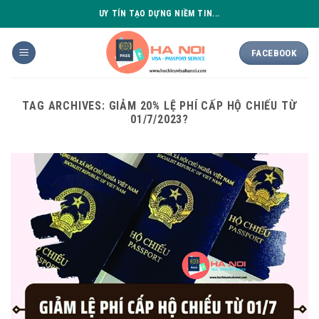
Skip
UY TÍN TẠO DỰNG NIỀM TIN...
to
content
FACEBOOK
TAG ARCHIVES:
GIẢM 20% LỆ PHÍ CẤP HỘ CHIẾU TỪ
01/7/2023?