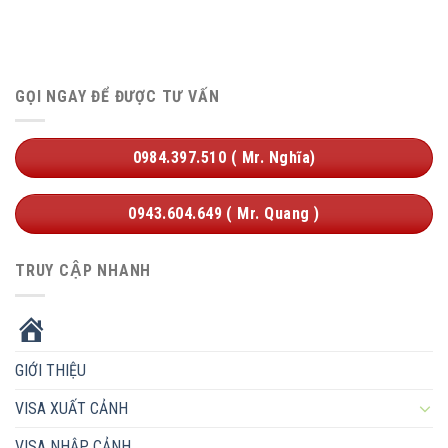
GỌI NGAY ĐỂ ĐƯỢC TƯ VẤN
0984.397.510 ( Mr. Nghĩa)
0943.604.649 ( Mr. Quang )
TRUY CẬP NHANH
HOME
GIỚI THIỆU
VISA XUẤT CẢNH
VISA NHẬP CẢNH