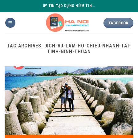
Skip
UY TÍN TẠO DỰNG NIỀM TIN...
to
content
FACEBOOK
TAG ARCHIVES:
DICH-VU-LAM-HO-CHIEU-NHANH-TAI-
TINH-NINH-THUAN