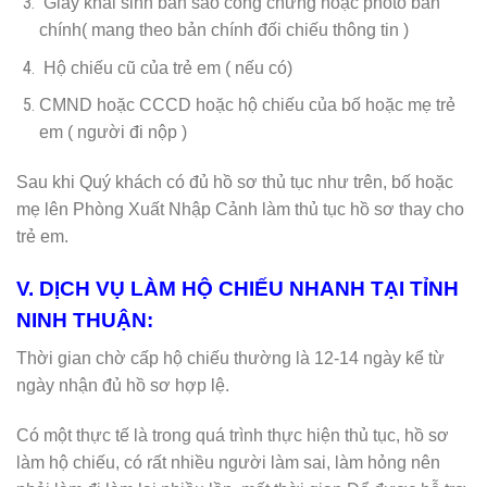
Giấy khai sinh bản sao công chứng hoặc photo bản
chính( mang theo bản chính đối chiếu thông tin )
Hộ chiếu cũ của trẻ em ( nếu có)
CMND hoặc CCCD hoặc hộ chiếu của bố hoặc mẹ trẻ
em ( người đi nộp )
Sau khi Quý khách có đủ hồ sơ thủ tục như trên, bố hoặc
mẹ lên Phòng Xuất Nhập Cảnh làm thủ tục hồ sơ thay cho
trẻ em.
V. DỊCH VỤ LÀM HỘ CHIẾU NHANH TẠI TỈNH
NINH THUẬN:
Thời gian chờ cấp hộ chiếu thường là 12-14 ngày kể từ
ngày nhận đủ hồ sơ hợp lệ.
Có một thực tế là trong quá trình thực hiện thủ tục, hồ sơ
làm hộ chiếu, có rất nhiều người làm sai, làm hỏng nên