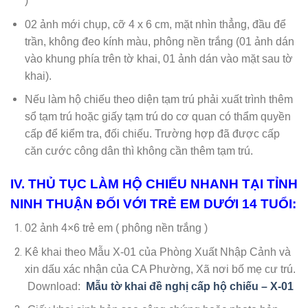
)
02 ảnh mới chụp, cỡ 4 x 6 cm, mặt nhìn thẳng, đầu để
trần, không đeo kính màu, phông nền trắng (01 ảnh dán
vào khung phía trên tờ khai, 01 ảnh dán vào mặt sau tờ
khai).
Nếu làm hộ chiếu theo diện tạm trú phải xuất trình thêm
sổ tạm trú hoặc giấy tạm trú do cơ quan có thẩm quyền
cấp để kiểm tra, đối chiếu. Trường hợp đã được cấp
căn cước công dân thì không cần thêm tạm trú.
IV. THỦ TỤC LÀM HỘ CHIẾU NHANH TẠI TỈNH
NINH THUẬN ĐỐI VỚI TRẺ EM DƯỚI 14 TUỔI:
02 ảnh 4×6 trẻ em ( phông nền trắng )
Kê khai theo Mẫu X-01 của Phòng Xuất Nhập Cảnh và
xin dấu xác nhận của CA Phường, Xã nơi bố mẹ cư trú.
Download:
Mẫu tờ khai đề nghị cấp hộ chiếu – X-01