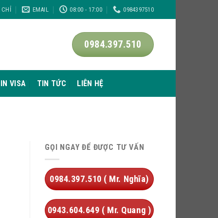
A CHỈ
EMAIL
08:00 - 17:00
0984397510
0984.397.510
IN VISA
TIN TỨC
LIÊN HỆ
GỌI NGAY ĐỂ ĐƯỢC TƯ VẤN
0984.397.510 ( Mr. Nghĩa)
0943.604.649 ( Mr. Quang )