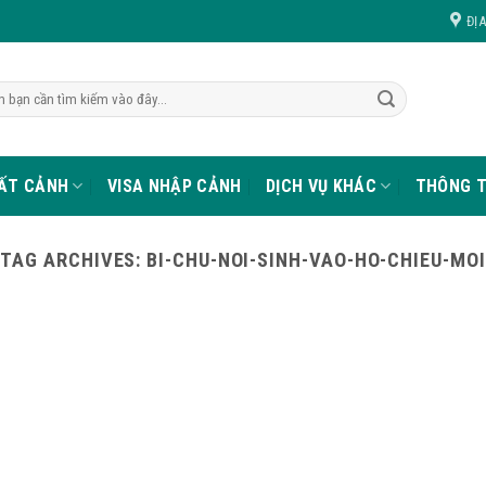
ĐỊ
UẤT CẢNH
VISA NHẬP CẢNH
DỊCH VỤ KHÁC
THÔNG T
TAG ARCHIVES:
BI-CHU-NOI-SINH-VAO-HO-CHIEU-MOI