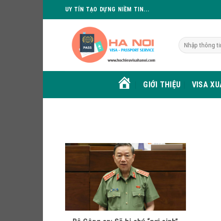
Skip
UY TÍN TẠO DỰNG NIỀM TIN...
to
content
GIỚI THIỆU
VISA X
HOME