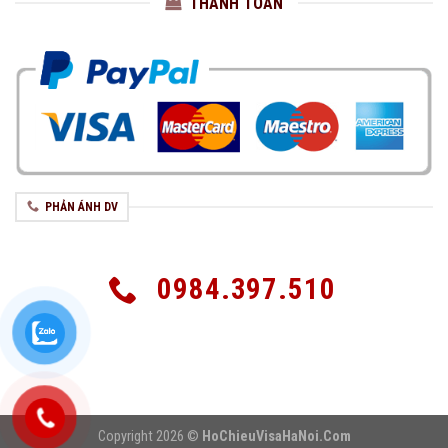
THANH TOÁN
PHẢN ÁNH DV
0984.397.510
Copyright 2026 ©
HoChieuVisaHaNoi.Com