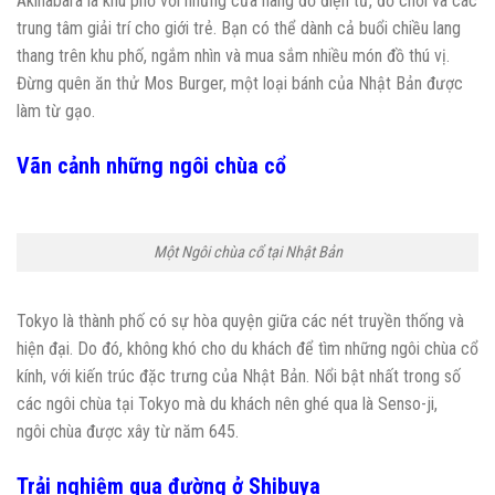
Akihabara là khu phố với những cửa hàng đồ điện tử, đồ chơi và các
trung tâm giải trí cho giới trẻ. Bạn có thể dành cả buổi chiều lang
thang trên khu phố, ngắm nhìn và mua sắm nhiều món đồ thú vị.
Đừng quên ăn thử Mos Burger, một loại bánh của Nhật Bản được
làm từ gạo.
Vãn cảnh những ngôi chùa cổ
Một Ngôi chùa cổ tại Nhật Bản
Tokyo là thành phố có sự hòa quyện giữa các nét truyền thống và
hiện đại. Do đó, không khó cho du khách để tìm những ngôi chùa cổ
kính, với kiến trúc đặc trưng của Nhật Bản. Nổi bật nhất trong số
các ngôi chùa tại Tokyo mà du khách nên ghé qua là Senso-ji,
ngôi chùa được xây từ năm 645.
Trải nghiệm qua đường ở Shibuya