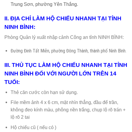
Trung Sơn,
phường Yên Thắng.
II. ĐỊA CHỈ LÀM HỘ CHIẾU NHANH TẠI TỈNH
NINH BÌNH:
Phòng Quản lý xuất nhập cảnh Công an tỉnh NINH BÌNH:
Đường Đinh Tất Miễn, phường Đông Thành, thành phố Ninh Bình.
III. THỦ TỤC LÀM HỘ CHIẾU NHANH TẠI TỈNH
NINH BÌNH ĐỐI VỚI NGƯỜI LỚN TRÊN 14
TUỔI:
Thẻ căn cước còn hạn sử dụng.
File mềm ảnh 4 x 6 cm, mặt nhìn thẳng, đầu để trần,
không đeo kính màu, phông nền trắng, chụp lộ rõ trán +
lộ rõ 2 tai
Hộ chiếu cũ ( nếu có )