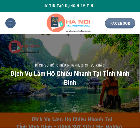
Skip
UY TÍN TẠO DỰNG NIỀM TIN...
to
content
FACEBOOK
DỊCH VỤ HỘ CHIẾU NHANH
,
DỊCH VỤ KHÁC
Dịch Vụ Làm Hộ Chiếu Nhanh Tại Tỉnh Ninh
Bình