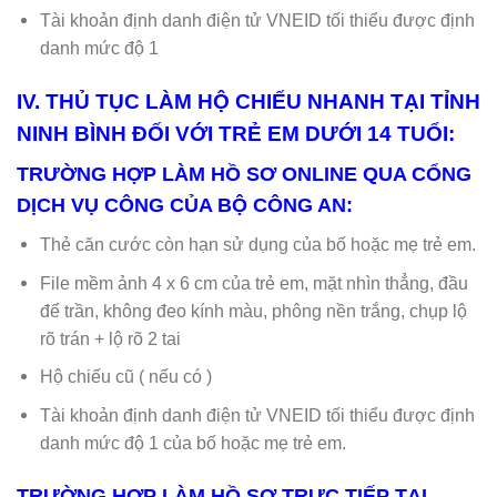
Tài khoản định danh điện tử VNEID tối thiểu được định
danh mức độ 1
IV. THỦ TỤC LÀM HỘ CHIẾU NHANH TẠI TỈNH
NINH BÌNH ĐỐI VỚI TRẺ EM DƯỚI 14 TUỔI:
TRƯỜNG HỢP LÀM HỒ SƠ ONLINE QUA CỔNG
DỊCH VỤ CÔNG CỦA BỘ CÔNG AN:
Thẻ căn cước còn hạn sử dụng của bố hoặc mẹ trẻ em.
File mềm ảnh 4 x 6 cm của trẻ em, mặt nhìn thẳng, đầu
để trần, không đeo kính màu, phông nền trắng, chụp lộ
rõ trán + lộ rõ 2 tai
Hộ chiếu cũ ( nếu có )
Tài khoản định danh điện tử VNEID tối thiểu được định
danh mức độ 1 của bố hoặc mẹ trẻ em.
TRƯỜNG HỢP LÀM HỒ SƠ TRỰC TIẾP TẠI