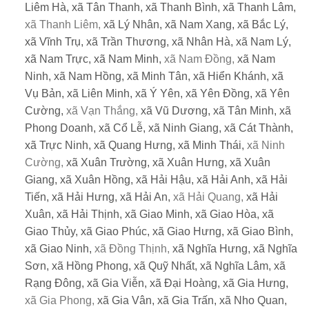
Liêm Hà,
xã Tân Thanh,
xã Thanh Bình,
xã Thanh Lâm,
xã Thanh Liêm,
xã Lý Nhân,
xã Nam Xang,
xã Bắc Lý,
xã Vĩnh Trụ,
xã Trần Thương,
xã Nhân Hà,
xã Nam Lý,
xã Nam Trực,
xã Nam Minh,
xã Nam Đồng,
xã Nam
Ninh,
xã Nam Hồng,
xã Minh Tân,
xã Hiển Khánh,
xã
Vụ Bản,
xã Liên Minh,
xã Ý Yên,
xã Yên Đồng,
xã Yên
Cường,
xã Vạn Thắng,
xã Vũ Dương,
xã Tân Minh,
xã
Phong Doanh,
xã Cổ Lễ,
xã Ninh Giang,
xã Cát Thành,
xã Trực Ninh,
xã Quang Hưng,
xã Minh Thái,
xã Ninh
Cường,
xã Xuân Trường,
xã Xuân Hưng,
xã Xuân
Giang,
xã Xuân Hồng,
xã Hải Hậu,
xã Hải Anh,
xã Hải
Tiến,
xã Hải Hưng,
xã Hải An,
xã Hải Quang,
xã Hải
Xuân,
xã Hải Thịnh,
xã Giao Minh,
xã Giao Hòa,
xã
Giao Thủy,
xã Giao Phúc,
xã Giao Hưng,
xã Giao Bình,
xã Giao Ninh,
xã Đồng Thịnh,
xã Nghĩa Hưng,
xã Nghĩa
Sơn,
xã Hồng Phong,
xã Quỹ Nhất,
xã Nghĩa Lâm,
xã
Rạng Đông,
xã Gia Viễn,
xã Đại Hoàng,
xã Gia Hưng,
xã Gia Phong,
xã Gia Vân,
xã Gia Trấn,
xã Nho Quan,