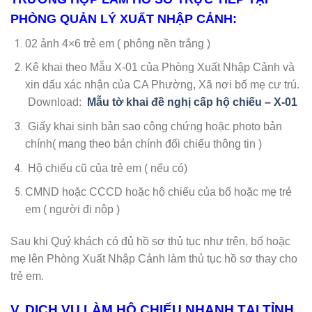
PHÒNG QUẢN LÝ XUẤT NHẬP CẢNH:
02 ảnh 4×6 trẻ em ( phông nền trắng )
Kê khai theo Mẫu X-01 của Phòng Xuất Nhập Cảnh và
xin dấu xác nhận của CA Phường, Xã nơi bố mẹ cư trú.
Download:
Mẫu tờ khai đề nghị cấp hộ chiếu – X-01
Giấy khai sinh bản sao công chứng hoặc photo bản
chính( mang theo bản chính đối chiếu thông tin )
Hộ chiếu cũ của trẻ em ( nếu có)
CMND hoặc CCCD hoặc hộ chiếu của bố hoặc mẹ trẻ
em ( người đi nộp )
Sau khi Quý khách có đủ hồ sơ thủ tục như trên, bố hoặc
mẹ lên Phòng Xuất Nhập Cảnh làm thủ tục hồ sơ thay cho
trẻ em.
V. DỊCH VỤ LÀM HỘ CHIẾU NHANH TẠI TỈNH