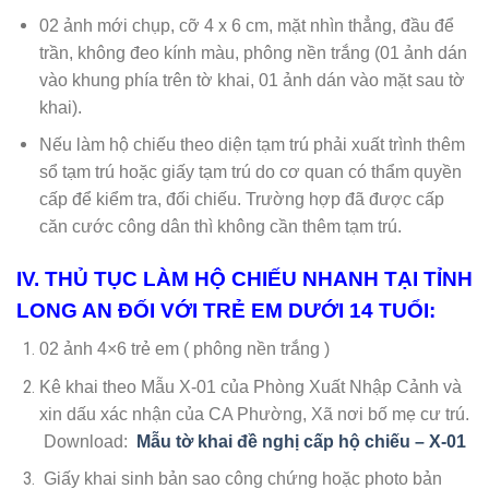
02 ảnh mới chụp, cỡ 4 x 6 cm, mặt nhìn thẳng, đầu để
trần, không đeo kính màu, phông nền trắng (01 ảnh dán
vào khung phía trên tờ khai, 01 ảnh dán vào mặt sau tờ
khai).
Nếu làm hộ chiếu theo diện tạm trú phải xuất trình thêm
sổ tạm trú hoặc giấy tạm trú do cơ quan có thẩm quyền
cấp để kiểm tra, đối chiếu. Trường hợp đã được cấp
căn cước công dân thì không cần thêm tạm trú.
IV. THỦ TỤC LÀM HỘ CHIẾU NHANH TẠI TỈNH
LONG AN ĐỐI VỚI TRẺ EM DƯỚI 14 TUỔI:
02 ảnh 4×6 trẻ em ( phông nền trắng )
Kê khai theo Mẫu X-01 của Phòng Xuất Nhập Cảnh và
xin dấu xác nhận của CA Phường, Xã nơi bố mẹ cư trú.
Download:
Mẫu tờ khai đề nghị cấp hộ chiếu – X-01
Giấy khai sinh bản sao công chứng hoặc photo bản