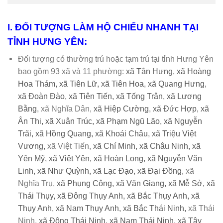
I. ĐỐI TƯỢNG LÀM HỘ CHIẾU NHANH TẠI
TỈNH HƯNG YÊN:
Đối tượng có thường trú hoặc tạm trú tại tỉnh Hưng Yên
bao gồm 93 xã và 11 phường:
xã Tân Hưng,
xã Hoàng
Hoa Thám,
xã Tiên Lữ,
xã Tiên Hoa,
xã Quang Hưng,
xã Đoàn Đào,
xã Tiên Tiến,
xã Tống Trân,
xã Lương
Bằng,
xã Nghĩa Dân,
xã Hiệp Cường,
xã Đức Hợp,
xã
Ân Thi,
xã Xuân Trúc,
xã Phạm Ngũ Lão,
xã Nguyễn
Trãi,
xã Hồng Quang,
xã Khoái Châu,
xã Triệu Việt
Vương,
xã Việt Tiến,
xã Chí Minh,
xã Châu Ninh,
xã
Yên Mỹ,
xã Việt Yên,
xã Hoàn Long,
xã Nguyễn Văn
Linh,
xã Như Quỳnh,
xã Lạc Đạo,
xã Đại Đồng,
xã
Nghĩa Trụ,
xã Phụng Công,
xã Văn Giang,
xã Mễ Sở,
xã
Thái Thụy,
xã Đông Thụy Anh,
xã Bắc Thụy Anh,
xã
Thụy Anh, xã
Nam Thụy Anh,
xã Bắc Thái Ninh,
xã Thái
Ninh,
xã Đông Thái Ninh,
xã Nam Thái Ninh,
xã Tây