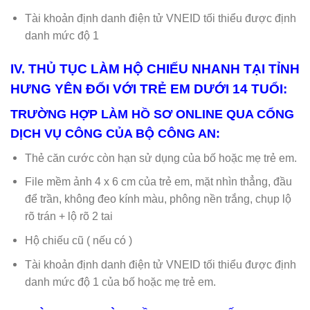
Tài khoản định danh điện tử VNEID tối thiểu được định
danh mức độ 1
IV. THỦ TỤC LÀM HỘ CHIẾU NHANH TẠI TỈNH
HƯNG YÊN ĐỐI VỚI TRẺ EM DƯỚI 14 TUỔI:
TRƯỜNG HỢP LÀM HỒ SƠ ONLINE QUA CỔNG
DỊCH VỤ CÔNG CỦA BỘ CÔNG AN:
Thẻ căn cước còn hạn sử dụng của bố hoặc mẹ trẻ em.
File mềm ảnh 4 x 6 cm của trẻ em, mặt nhìn thẳng, đầu
để trần, không đeo kính màu, phông nền trắng, chụp lộ
rõ trán + lộ rõ 2 tai
Hộ chiếu cũ ( nếu có )
Tài khoản định danh điện tử VNEID tối thiểu được định
danh mức độ 1 của bố hoặc mẹ trẻ em.