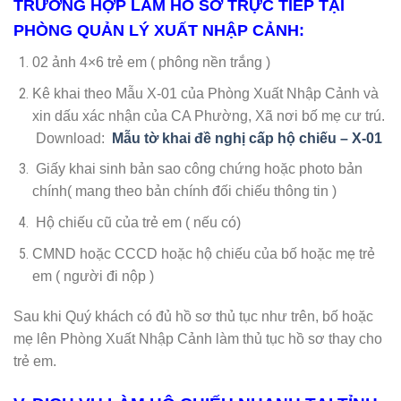
TRƯỜNG HỢP LÀM HỒ SƠ TRỰC TIẾP TẠI
PHÒNG QUẢN LÝ XUẤT NHẬP CẢNH:
02 ảnh 4×6 trẻ em ( phông nền trắng )
Kê khai theo Mẫu X-01 của Phòng Xuất Nhập Cảnh và
xin dấu xác nhận của CA Phường, Xã nơi bố mẹ cư trú.
Download:
Mẫu tờ khai đề nghị cấp hộ chiếu – X-01
Giấy khai sinh bản sao công chứng hoặc photo bản
chính( mang theo bản chính đối chiếu thông tin )
Hộ chiếu cũ của trẻ em ( nếu có)
CMND hoặc CCCD hoặc hộ chiếu của bố hoặc mẹ trẻ
em ( người đi nộp )
Sau khi Quý khách có đủ hồ sơ thủ tục như trên, bố hoặc
mẹ lên Phòng Xuất Nhập Cảnh làm thủ tục hồ sơ thay cho
trẻ em.