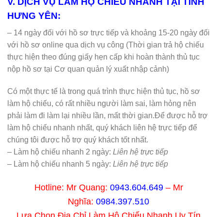
V. DỊCH VỤ LÀM HỘ CHIẾU NHANH TẠI TỈNH
HƯNG YÊN:
– 14 ngày đối với hồ sơ trực tiếp và khoảng 15-20 ngày đối
với hồ sơ online qua dịch vụ công (Thời gian trả hộ chiếu
thực hiện theo đúng giấy hẹn cấp khi hoàn thành thủ tục
nộp hồ sơ tại Cơ quan quản lý xuất nhập cảnh)
Có một thực tế là trong quá trình thực hiện thủ tục, hồ sơ
làm hộ chiếu, có rất nhiều người làm sai, làm hỏng nên
phải làm đi làm lại nhiều lần, mất thời gian.Để được hỗ trợ
làm hộ chiếu nhanh nhất, quý khách liên hệ trực tiếp để
chúng tôi được hỗ trợ quý khách tốt nhất.
– Làm hộ chiếu nhanh 2 ngày:
Liên hệ trực tiếp
– Làm hộ chiếu nhanh 5 ngày:
Liên hệ trực tiếp
Hotline: Mr Quang:
0943.604.649
– Mr
Nghĩa:
0984.397.510
Lựa Chọn Địa Chỉ Làm Hộ Chiếu Nhanh Uy Tín