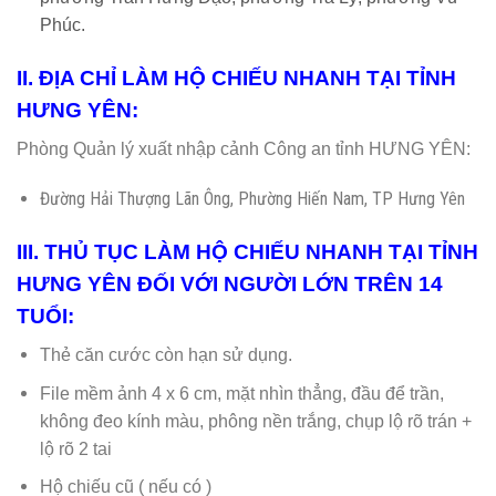
Phúc.
II. ĐỊA CHỈ LÀM HỘ CHIẾU NHANH TẠI TỈNH
HƯNG YÊN:
Phòng Quản lý xuất nhập cảnh Công an tỉnh HƯNG YÊN:
Đường Hải Thượng Lãn Ông, Phường Hiến Nam, TP Hưng Yên
III. THỦ TỤC LÀM HỘ CHIẾU NHANH TẠI TỈNH
HƯNG YÊN ĐỐI VỚI NGƯỜI LỚN TRÊN 14
TUỔI:
Thẻ căn cước còn hạn sử dụng.
File mềm ảnh 4 x 6 cm, mặt nhìn thẳng, đầu để trần,
không đeo kính màu, phông nền trắng, chụp lộ rõ trán +
lộ rõ 2 tai
Hộ chiếu cũ ( nếu có )