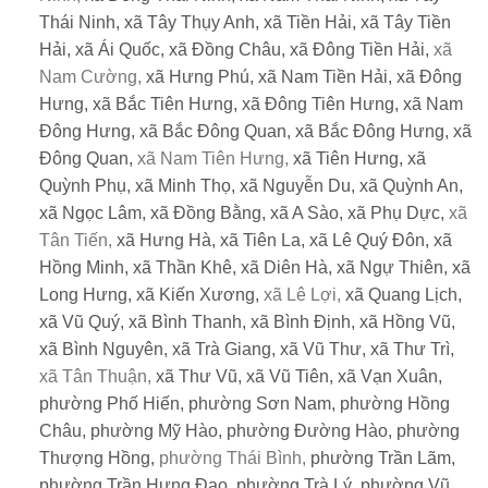
Thái Ninh,
xã Tây Thụy Anh,
xã Tiền Hải,
xã Tây Tiền
Hải,
xã Ái Quốc,
xã Đồng Châu,
xã Đông Tiền Hải,
xã
Nam Cường,
xã Hưng Phú,
xã Nam Tiền Hải,
xã Đông
Hưng,
xã Bắc Tiên Hưng,
xã Đông Tiên Hưng,
xã Nam
Đông Hưng,
xã Bắc Đông Quan,
xã Bắc Đông Hưng,
xã
Đông Quan,
xã Nam Tiên Hưng,
xã Tiên Hưng,
xã
Quỳnh Phụ,
xã Minh Thọ,
xã Nguyễn Du,
xã Quỳnh An,
xã Ngọc Lâm,
xã Đồng Bằng,
xã A Sào,
xã Phụ Dực,
xã
Tân Tiến,
xã Hưng Hà,
xã Tiên La,
xã Lê Quý Đôn,
xã
Hồng Minh,
xã Thần Khê,
xã Diên Hà,
xã Ngự Thiên,
xã
Long Hưng,
xã Kiến Xương,
xã Lê Lợi,
xã Quang Lịch,
xã Vũ Quý,
xã Bình Thanh,
xã Bình Định,
xã Hồng Vũ,
xã Bình Nguyên,
xã Trà Giang,
xã Vũ Thư,
xã Thư Trì,
xã Tân Thuận,
xã Thư Vũ,
xã Vũ Tiên,
xã Vạn Xuân,
phường Phố Hiến,
phường Sơn Nam,
phường Hồng
Châu,
phường Mỹ Hào,
phường Đường Hào,
phường
Thượng Hồng,
phường Thái Bình,
phường Trần Lãm,
phường Trần Hưng Đạo,
phường Trà Lý,
phường Vũ