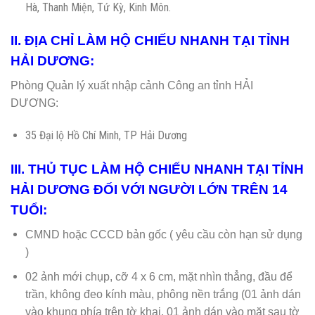
Hà, Thanh Miện, Tứ Kỳ, Kinh Môn.
II. ĐỊA CHỈ LÀM HỘ CHIẾU NHANH TẠI TỈNH
HẢI DƯƠNG:
Phòng Quản lý xuất nhập cảnh Công an tỉnh HẢI
DƯƠNG:
35 Đại lộ Hồ Chí Minh, TP Hải Dương
III. THỦ TỤC LÀM HỘ CHIẾU NHANH TẠI TỈNH
HẢI DƯƠNG ĐỐI VỚI NGƯỜI LỚN TRÊN 14
TUỔI:
CMND hoặc CCCD bản gốc ( yêu cầu còn hạn sử dụng
)
02 ảnh mới chụp, cỡ 4 x 6 cm, mặt nhìn thẳng, đầu để
trần, không đeo kính màu, phông nền trắng (01 ảnh dán
vào khung phía trên tờ khai, 01 ảnh dán vào mặt sau tờ