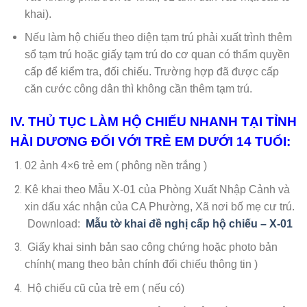
khai).
Nếu làm hộ chiếu theo diện tạm trú phải xuất trình thêm
sổ tạm trú hoặc giấy tạm trú do cơ quan có thẩm quyền
cấp để kiểm tra, đối chiếu. Trường hợp đã được cấp
căn cước công dân thì không cần thêm tạm trú.
IV. THỦ TỤC LÀM HỘ CHIẾU NHANH TẠI TỈNH
HẢI DƯƠNG ĐỐI VỚI TRẺ EM DƯỚI 14 TUỔI:
02 ảnh 4×6 trẻ em ( phông nền trắng )
Kê khai theo Mẫu X-01 của Phòng Xuất Nhập Cảnh và
xin dấu xác nhận của CA Phường, Xã nơi bố mẹ cư trú.
Download:
Mẫu tờ khai đề nghị cấp hộ chiếu – X-01
Giấy khai sinh bản sao công chứng hoặc photo bản
chính( mang theo bản chính đối chiếu thông tin )
Hộ chiếu cũ của trẻ em ( nếu có)