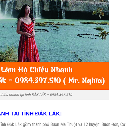
 chiếu nhanh tại tỉnh ĐẮK LẮK – 0984.397.510
NH TẠI TỈNH ĐẮK LẮK:
Tỉnh Đắk Lắk gồm thành phố Buôn Ma Thuột và 12 huyện: Buôn Đôn, Cư