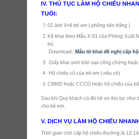
IV. THỦ TỤC LÀM HỘ CHIẾU NHANH
TUỔI:
02 ảnh 4×6 trẻ em ( phông nền trắng )
Kê khai theo Mẫu X-01 của Phòng Xuất 
trú.
Download:
Mẫu tờ khai đề nghị cấp hộ
Giấy khai sinh bản sao công chứng hoặc p
Hộ chiếu cũ của trẻ em ( nếu có)
CMND hoặc CCCD hoặc hộ chiếu của bố ho
Sau khi Quý khách có đủ hồ sơ thủ tục như 
cho trẻ em.
V. DỊCH VỤ LÀM HỘ CHIẾU NHANH 
Thời gian chờ cấp hộ chiếu thường là 12