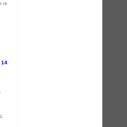
n và
 14
h
ú.