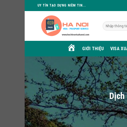
Skip
UY TÍN TẠO DỰNG NIỀM TIN...
to
content
GIỚI THIỆU
VISA X
HOME
Dịch