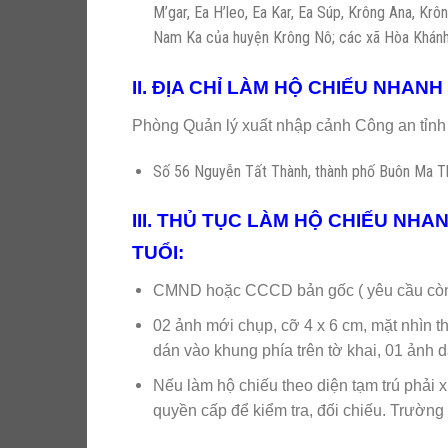
M’gar, Ea H’leo, Ea Kar, Ea Súp, Krông Ana, Kr
Nam Ka của huyện Krông Nô; các xã Hòa Khánh
II. ĐỊA CHỈ LÀM HỘ CHIẾU NHANH 
Phòng Quản lý xuất nhập cảnh Công an tỉnh
Số 56 Nguyễn Tất Thành, thành phố Buôn Ma T
III. THỦ TỤC LÀM HỘ CHIẾU NHA
TUỔI:
CMND hoặc CCCD bản gốc ( yêu cầu còn 
02 ảnh mới chụp, cỡ 4 x 6 cm, mặt nhìn t
dán vào khung phía trên tờ khai, 01 ảnh d
Nếu làm hộ chiếu theo diện tạm trú phải 
quyền cấp để kiểm tra, đối chiếu. Trường h