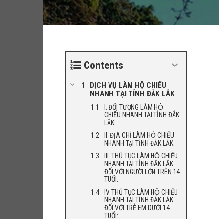
Contents
DỊCH VỤ LÀM HỘ CHIẾU
NHANH TẠI TỈNH ĐẮK LẮK
I. ĐỐI TƯỢNG LÀM HỘ
CHIẾU NHANH TẠI TỈNH ĐẮK
LẮK:
II. ĐỊA CHỈ LÀM HỘ CHIẾU
NHANH TẠI TỈNH ĐẮK LẮK:
III. THỦ TỤC LÀM HỘ CHIẾU
NHANH TẠI TỈNH ĐẮK LẮK
ĐỐI VỚI NGƯỜI LỚN TRÊN 14
TUỔI:
IV. THỦ TỤC LÀM HỘ CHIẾU
NHANH TẠI TỈNH ĐẮK LẮK
ĐỐI VỚI TRẺ EM DƯỚI 14
TUỔI: