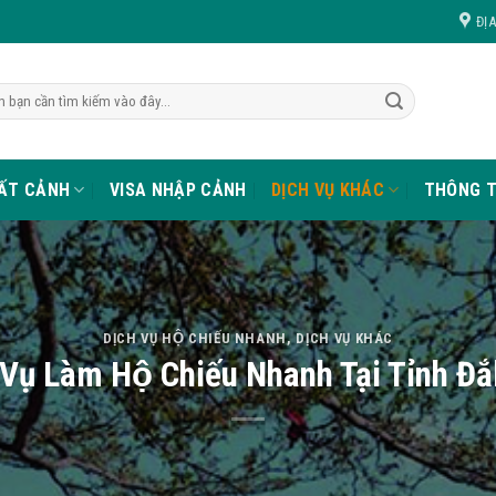
ĐỊ
UẤT CẢNH
VISA NHẬP CẢNH
DỊCH VỤ KHÁC
THÔNG T
DỊCH VỤ HỘ CHIẾU NHANH
,
DỊCH VỤ KHÁC
 Vụ Làm Hộ Chiếu Nhanh Tại Tỉnh Đ