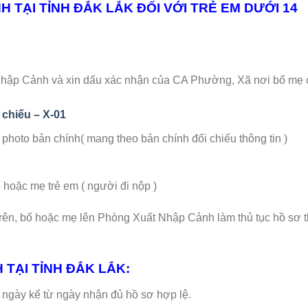
 TẠI TỈNH ĐẮK LẮK ĐỐI VỚI TRẺ EM DƯỚI 14
Nhập Cảnh và xin dấu xác nhận của CA Phường, Xã nơi bố mẹ
 chiếu – X-01
hoto bản chính( mang theo bản chính đối chiếu thông tin )
ặc mẹ trẻ em ( người đi nộp )
trên, bố hoặc mẹ lên Phòng Xuất Nhập Cảnh làm thủ tục hồ sơ 
TẠI TỈNH ĐẮK LẮK:
-14 ngày kể từ ngày nhận đủ hồ sơ hợp lệ.