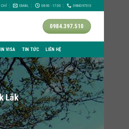
A CHỈ
EMAIL
08:00 - 17:00
0984397510
0984.397.510
IN VISA
TIN TỨC
LIÊN HỆ
ắk Lắk