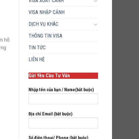
VISA XUẤT CẢNH
VISA NHẬP CẢNH
DỊCH VỤ KHÁC
THÔNG TIN VISA
àm hộ
TIN TỨC
ưng
LIÊN HỆ
Gửi Yêu Cầu Tư Vấn
Nhập tên của bạn / Name(bắt buộc)
Địa chỉ Email (bắt buộc)
Số điện thoại/ Phone (bắt buộc)