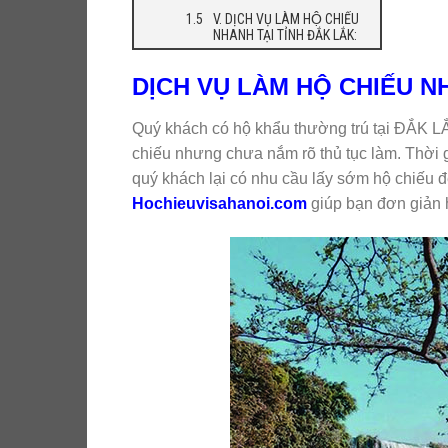
V. DỊCH VỤ LÀM HỘ CHIẾU
NHANH TẠI TỈNH ĐẮK LẮK:
DỊCH VỤ LÀM HỘ CHIẾU N
Quý khách có hộ khẩu thường trú tại ĐẮK LĂ
chiếu nhưng chưa nắm rõ thủ tục làm. Thời g
quý khách lại có nhu cầu lấy sớm hộ chiế
Hochieuvisahanoi.com
giúp bạn đơn giản h