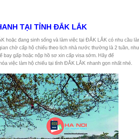
HANH TẠI TỈNH ĐẮK LẮK
́K hoặc đang sinh sống và làm việc tại ĐẮK LẮK có nhu cầu l
ian chờ cấp hộ chiếu theo lịch nhà nước thường là 2 tuần, nh
u để bay gấp hoặc nộp hồ sơ xin cấp visa sớm. Hãy để
óa việc làm hộ chiếu tại tỉnh ĐẮK LẮK nhanh gọn nhất nhé.