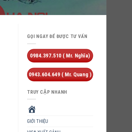
GỌI NGAY ĐỂ ĐƯỢC TƯ VẤN
0984.397.510 ( Mr. Nghĩa)
0943.604.649 ( Mr. Quang )
TRUY CẬP NHANH
HOME
GIỚI THIỆU