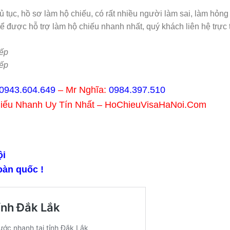
hủ tục, hồ sơ làm hộ chiếu, có rất nhiều người làm sai, làm hỏng
ể được hỗ trợ làm hộ chiếu nhanh nhất, quý khách liên hệ trực t
.
ếp
ếp
0943.604.649
– Mr Nghĩa:
0984.397.510
hiếu Nhanh Uy Tín Nhất – HoChieuVisaHaNoi.Com
̣i
oàn quốc !