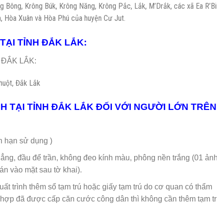
ông Bông, Krông Búk, Krông Năng, Krông Pắc, Lắk, M’Drắk, các xã Ea R’Bi
, Hòa Xuân và Hòa Phú của huyện Cư Jut.
TẠI TỈNH ĐẮK LẮK:
 ĐẮK LẮK:
huột, Đắk Lắk
NH TẠI TỈNH ĐẮK LẮK ĐỐI VỚI NGƯỜI LỚN TRÊN
hạn sử dụng )
hẳng, đầu để trần, không đeo kính màu, phông nền trắng (01 ản
án vào mặt sau tờ khai).
xuất trình thêm sổ tạm trú hoặc giấy tạm trú do cơ quan có thẩm
ợp đã được cấp căn cước công dân thì không cần thêm tạm tr