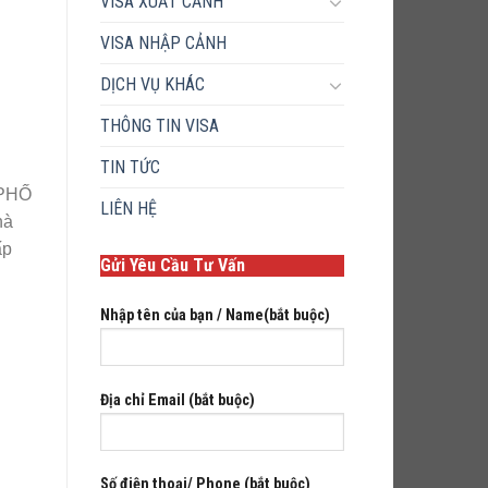
VISA XUẤT CẢNH
VISA NHẬP CẢNH
DỊCH VỤ KHÁC
THÔNG TIN VISA
TIN TỨC
PHỐ
LIÊN HỆ
hà
́p
Gửi Yêu Cầu Tư Vấn
Nhập tên của bạn / Name(bắt buộc)
Địa chỉ Email (bắt buộc)
Số điện thoại/ Phone (bắt buộc)