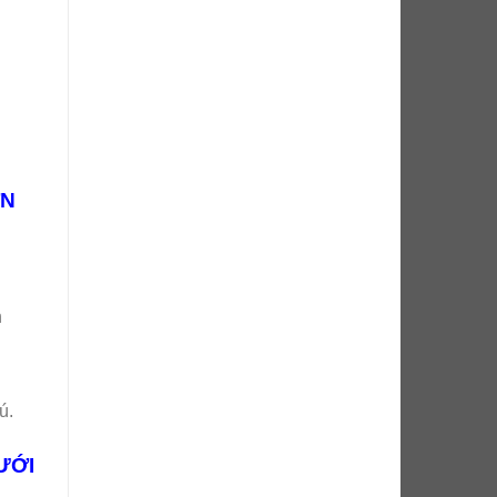
́N
h
ú.
ƯỚI