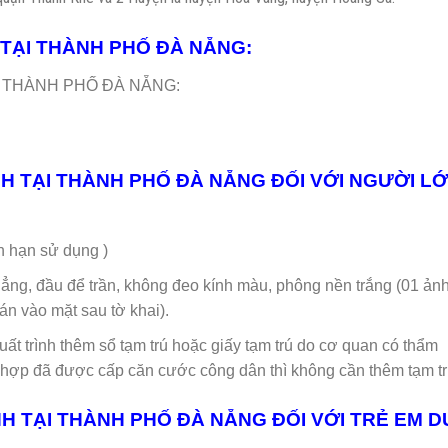
 TẠI THÀNH PHỐ ĐÀ NẴNG:
h THÀNH PHỐ ĐÀ NẴNG:
NH TẠI THÀNH PHỐ ĐÀ NẴNG ĐỐI VỚI NGƯỜI LƠ
hạn sử dụng )
hẳng, đầu để trần, không đeo kính màu, phông nền trắng (01 ản
án vào mặt sau tờ khai).
xuất trình thêm sổ tạm trú hoặc giấy tạm trú do cơ quan có thẩm
ợp đã được cấp căn cước công dân thì không cần thêm tạm tr
H TẠI THÀNH PHỐ ĐÀ NẴNG ĐỐI VỚI TRẺ EM D