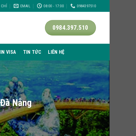
A CHỈ
EMAIL
08:00 - 17:00
0984397510
0984.397.510
IN VISA
TIN TỨC
LIÊN HỆ
 Đà Nẵng