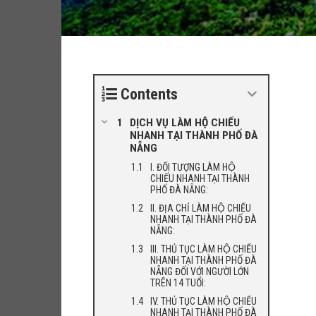
Contents
DỊCH VỤ LÀM HỘ CHIẾU
NHANH TẠI THÀNH PHỐ ĐÀ
NẴNG
I. ĐỐI TƯỢNG LÀM HỘ
CHIẾU NHANH TẠI THÀNH
PHỐ ĐÀ NẴNG:
II. ĐỊA CHỈ LÀM HỘ CHIẾU
NHANH TẠI THÀNH PHỐ ĐÀ
NẴNG:
III. THỦ TỤC LÀM HỘ CHIẾU
NHANH TẠI THÀNH PHỐ ĐÀ
NẴNG ĐỐI VỚI NGƯỜI LỚN
TRÊN 14 TUỔI:
IV. THỦ TỤC LÀM HỘ CHIẾU
NHANH TẠI THÀNH PHỐ ĐÀ