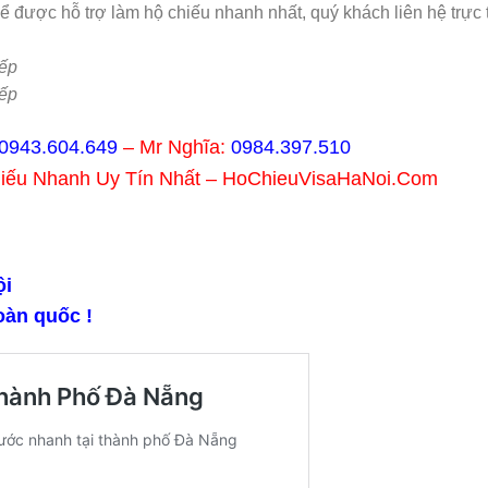
ể được hỗ trợ làm hộ chiếu nhanh nhất, quý khách liên hệ trực t
.
ếp
ếp
0943.604.649
– Mr Nghĩa:
0984.397.510
hiếu Nhanh Uy Tín Nhất – HoChieuVisaHaNoi.Com
ội
oàn quốc !