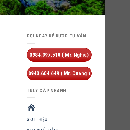
GỌI NGAY ĐỂ ĐƯỢC TƯ VẤN
0984.397.510 ( Mr. Nghĩa)
0943.604.649 ( Mr. Quang )
TRUY CẬP NHANH
HOME
GIỚI THIỆU