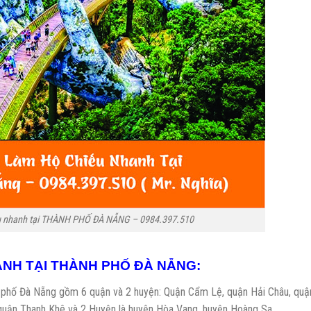
ếu nhanh tại THÀNH PHỐ ĐÀ NẴNG – 0984.397.510
ANH TẠI THÀNH PHỐ ĐÀ NẴNG:
 thành phố Đà Nẵng gồm 6 quận và 2 huyện: Quận Cẩm Lệ, quận Hải Châu, quậ
 quận Thanh Khê và 2 Huyện là huyện Hòa Vang, huyện Hoàng Sa.