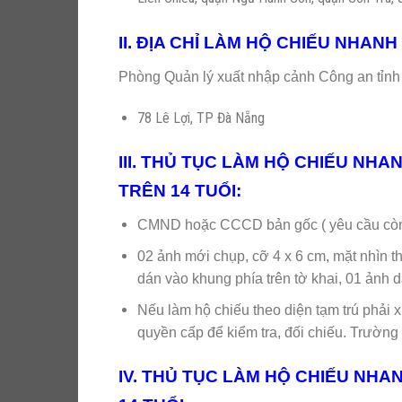
II. ĐỊA CHỈ LÀM HỘ CHIẾU NHANH
Phòng Quản lý xuất nhập cảnh Công an tỉn
78 Lê Lợi, TP Đà Nẵng
III. THỦ TỤC LÀM HỘ CHIẾU NHA
TRÊN 14 TUỔI:
CMND hoặc CCCD bản gốc ( yêu cầu còn 
02 ảnh mới chụp, cỡ 4 x 6 cm, mặt nhìn t
dán vào khung phía trên tờ khai, 01 ảnh d
Nếu làm hộ chiếu theo diện tạm trú phải 
quyền cấp để kiểm tra, đối chiếu. Trường h
IV. THỦ TỤC LÀM HỘ CHIẾU NHAN