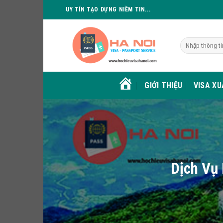
Skip
UY TÍN TẠO DỰNG NIỀM TIN...
to
content
GIỚI THIỆU
VISA X
HOME
Dịch Vụ