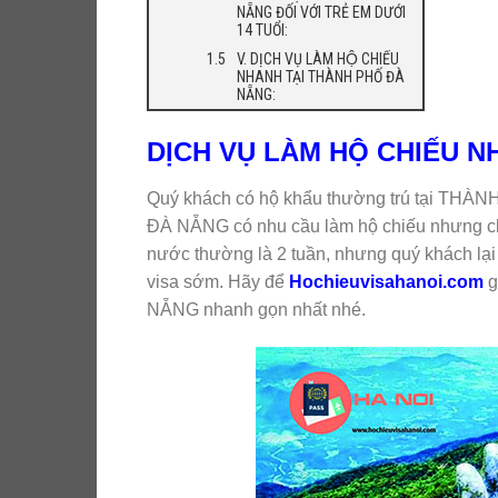
NẴNG ĐỐI VỚI TRẺ EM DƯỚI
14 TUỔI:
V. DỊCH VỤ LÀM HỘ CHIẾU
NHANH TẠI THÀNH PHỐ ĐÀ
NẴNG:
DỊCH VỤ LÀM HỘ CHIẾU N
Quý khách có hộ khẩu thường trú tại THÀN
ĐÀ NẴNG có nhu cầu làm hộ chiếu nhưng ch
nước thường là 2 tuần, nhưng quý khách lại c
visa sớm. Hãy để
Hochieuvisahanoi.com
g
NẴNG nhanh gọn nhất nhé.