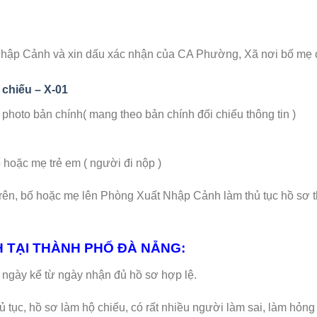
Nhập Cảnh và xin dấu xác nhận của CA Phường, Xã nơi bố mẹ
 chiếu – X-01
hoto bản chính( mang theo bản chính đối chiếu thông tin )
ặc mẹ trẻ em ( người đi nộp )
trên, bố hoặc mẹ lên Phòng Xuất Nhập Cảnh làm thủ tục hồ sơ 
H TẠI THÀNH PHỐ ĐÀ NẴNG:
-14 ngày kể từ ngày nhận đủ hồ sơ hợp lệ.
hủ tục, hồ sơ làm hộ chiếu, có rất nhiều người làm sai, làm hỏng