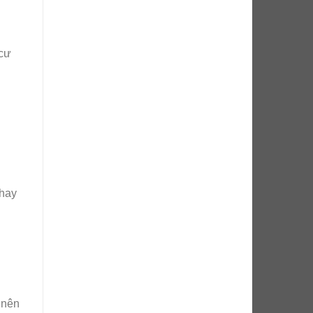
 cư
thay
 nên