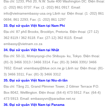
Địa chỉ: 1233, Phố 20, N.W. Suite 400 Washington DC. Ðiện thoại:
(1 -202) 861 0737. Fax: (1 -202) 861 0917. Email:
info@vietnamembassy-usa.org Lãnh sự: Điện thoại: (1 -202) 861
0694; 861 2293; Fax: (1 -202) 861 1297
33. Đại sứ quán Việt Nam tại Nam Phi
Địa chỉ: 87 phố Brooks, Brooklyn, Pretoria. Ðiện thoại: (27-12)
362 8119 / 362 8118. Fax: (27-12) 362 8115. Email:
embassy@vietnam.co.za
34. Đại sứ quán Việt Nam tại Nhật
Địa chỉ: 50-11, Motoyoyogi-cho Shibuya- ku, Tokyo. Ðiện thoại:
(81-3) 3466 3313 / 3466 3314. Fax: (81-3) 3466 3391/ 3466
7652. Email: vnembasy@blue.ocn.ne.jp Lãnh sự: Điện thoại: (81-
3) 3466 3311; Fax: (81-3) 3466 3312
35. Đại sứ quán Việt Nam tại Niu-di-lân
Địa chỉ: Tầng 21, Grand Plimmer Tower, 2 Gilmer Terrace P.O.
Box 8042, Welllington. Ðiện thoại: (64-4) 473 5912. Fax: (64-4)
473 5913. Email: embassyvn@paradise.net.nz
36. Đại sứ quán Việt Nam tại Panama