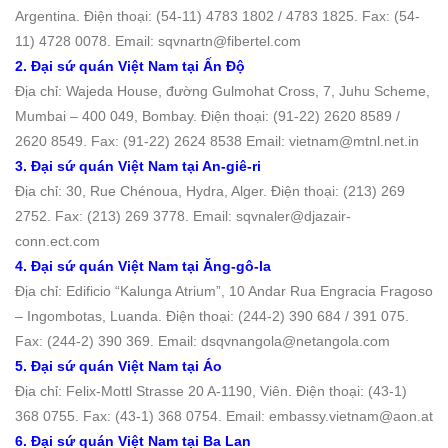
Argentina. Ðiện thoại: (54-11) 4783 1802 / 4783 1825. Fax: (54-
11) 4728 0078. Email: sqvnartn@fibertel.com
2. Đại sứ quán Việt Nam tại Ấn Ðộ
Địa chỉ: Wajeda House, đường Gulmohat Cross, 7, Juhu Scheme,
Mumbai – 400 049, Bombay. Ðiện thoại: (91-22) 2620 8589 /
2620 8549. Fax: (91-22) 2624 8538 Email: vietnam@mtnl.net.in
3. Đại sứ quán Việt Nam tại An-giê-ri
Địa chỉ: 30, Rue Chénoua, Hydra, Alger. Ðiện thoại: (213) 269
2752. Fax: (213) 269 3778. Email: sqvnaler@djazair-
conn.ect.com
4. Đại sứ quán Việt Nam tại Ăng-gô-la
Địa chỉ: Edificio “Kalunga Atrium”, 10 Andar Rua Engracia Fragoso
– Ingombotas, Luanda. Ðiện thoại: (244-2) 390 684 / 391 075.
Fax: (244-2) 390 369. Email: dsqvnangola@netangola.com
5. Đại sứ quán Việt Nam tại Áo
Địa chỉ: Felix-Mottl Strasse 20 A-1190, Viên. Ðiện thoại: (43-1)
368 0755. Fax: (43-1) 368 0754. Email: embassy.vietnam@aon.at
6. Đại sứ quán Việt Nam tại Ba Lan