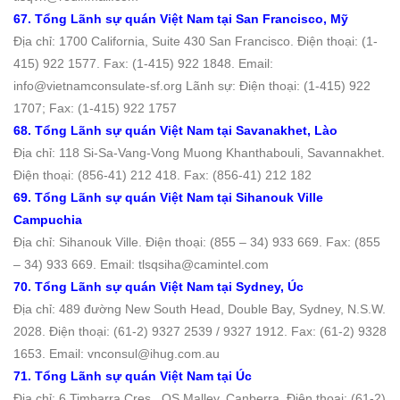
67. Tổng Lãnh sự quán Việt Nam tại San Francisco, Mỹ
Địa chỉ: 1700 California, Suite 430 San Francisco. Ðiện thoại: (1-
415) 922 1577. Fax: (1-415) 922 1848. Email:
info@vietnamconsulate-sf.org Lãnh sự: Điện thoại: (1-415) 922
1707; Fax: (1-415) 922 1757
68. Tổng Lãnh sự quán Việt Nam tại Savanakhet, Lào
Địa chỉ: 118 Si-Sa-Vang-Vong Muong Khanthabouli, Savannakhet.
Ðiện thoại: (856-41) 212 418. Fax: (856-41) 212 182
69. Tổng Lãnh sự quán Việt Nam tại Sihanouk Ville
Campuchia
Địa chỉ: Sihanouk Ville. Ðiện thoại: (855 – 34) 933 669. Fax: (855
– 34) 933 669. Email: tlsqsiha@camintel.com
70. Tổng Lãnh sự quán Việt Nam tại Sydney, Úc
Địa chỉ: 489 đường New South Head, Double Bay, Sydney, N.S.W.
2028. Ðiện thoại: (61-2) 9327 2539 / 9327 1912. Fax: (61-2) 9328
1653. Email: vnconsul@ihug.com.au
71. Tổng Lãnh sự quán Việt Nam tại Úc
Địa chỉ: 6 Timbarra Cres., OS Malley, Canberra. Ðiện thoại: (61-2)