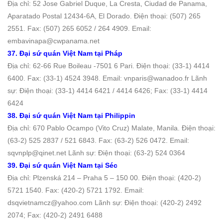
Địa chỉ: 52 Jose Gabriel Duque, La Cresta, Ciudad de Panama,
Aparatado Postal 12434-6A, El Dorado. Ðiện thoại: (507) 265
2551. Fax: (507) 265 6052 / 264 4909. Email:
embavinapa@cwpanama.net
37. Đại sứ quán Việt Nam tại Pháp
Địa chỉ: 62-66 Rue Boileau -7501 6 Pari. Ðiện thoại: (33-1) 4414
6400. Fax: (33-1) 4524 3948. Email: vnparis@wanadoo.fr Lãnh
sự: Điện thoại: (33-1) 4414 6421 / 4414 6426; Fax: (33-1) 4414
6424
38. Đại sứ quán Việt Nam tại Philippin
Địa chỉ: 670 Pablo Ocampo (Vito Cruz) Malate, Manila. Ðiện thoại:
(63-2) 525 2837 / 521 6843. Fax: (63-2) 526 0472. Email:
sqvnplp@qinet.net Lãnh sự: Điện thoại: (63-2) 524 0364
39. Đại sứ quán Việt Nam tại Séc
Địa chỉ: Plzenská 214 – Praha 5 – 150 00. Ðiện thoại: (420-2)
5721 1540. Fax: (420-2) 5721 1792. Email:
dsqvietnamcz@yahoo.com Lãnh sự: Điện thoại: (420-2) 2492
2074; Fax: (420-2) 2491 6488