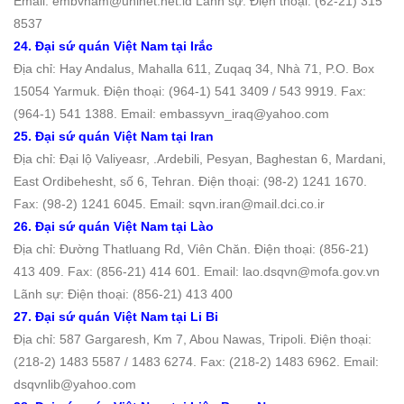
Email: embvnam@uninet.net.id Lãnh sự: Điện thoại: (62-21) 315
8537
24. Đại sứ quán Việt Nam tại Irắc
Địa chỉ: Hay Andalus, Mahalla 611, Zuqaq 34, Nhà 71, P.O. Box
15054 Yarmuk. Ðiện thoại: (964-1) 541 3409 / 543 9919. Fax:
(964-1) 541 1388. Email: embassyvn_iraq@yahoo.com
25. Đại sứ quán Việt Nam tại Iran
Địa chỉ: Đại lộ Valiyeasr, .Ardebili, Pesyan, Baghestan 6, Mardani,
East Ordibehesht, số 6, Tehran. Ðiện thoại: (98-2) 1241 1670.
Fax: (98-2) 1241 6045. Email: sqvn.iran@mail.dci.co.ir
26. Đại sứ quán Việt Nam tại Lào
Địa chỉ: Đường Thatluang Rd, Viên Chăn. Ðiện thoại: (856-21)
413 409. Fax: (856-21) 414 601. Email: lao.dsqvn@mofa.gov.vn
Lãnh sự: Điện thoại: (856-21) 413 400
27. Đại sứ quán Việt Nam tại Li Bi
Địa chỉ: 587 Gargaresh, Km 7, Abou Nawas, Tripoli. Ðiện thoại:
(218-2) 1483 5587 / 1483 6274. Fax: (218-2) 1483 6962. Email:
dsqvnlib@yahoo.com