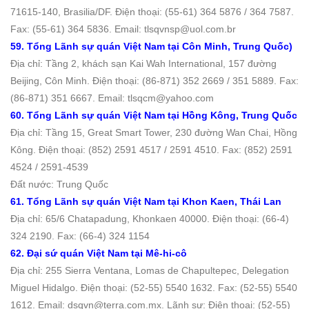
71615-140, Brasilia/DF. Ðiện thoại: (55-61) 364 5876 / 364 7587.
Fax: (55-61) 364 5836. Email: tlsqvnsp@uol.com.br
59. Tổng Lãnh sự quán Việt Nam tại Côn Minh, Trung Quốc)
Địa chỉ: Tầng 2, khách sạn Kai Wah International, 157 đường
Beijing, Côn Minh. Ðiện thoại: (86-871) 352 2669 / 351 5889. Fax:
(86-871) 351 6667. Email: tlsqcm@yahoo.com
60. Tổng Lãnh sự quán Việt Nam tại Hồng Kông, Trung Quốc
Địa chỉ: Tầng 15, Great Smart Tower, 230 đường Wan Chai, Hồng
Kông. Ðiện thoại: (852) 2591 4517 / 2591 4510. Fax: (852) 2591
4524 / 2591-4539
Đất nước: Trung Quốc
61. Tổng Lãnh sự quán Việt Nam tại Khon Kaen, Thái Lan
Địa chỉ: 65/6 Chatapadung, Khonkaen 40000. Ðiện thoại: (66-4)
324 2190. Fax: (66-4) 324 1154
62. Đại sứ quán Việt Nam tại Mê-hi-cô
Địa chỉ: 255 Sierra Ventana, Lomas de Chapultepec, Delegation
Miguel Hidalgo. Ðiện thoại: (52-55) 5540 1632. Fax: (52-55) 5540
1612. Email: dsqvn@terra.com.mx. Lãnh sự: Điện thoại: (52-55)