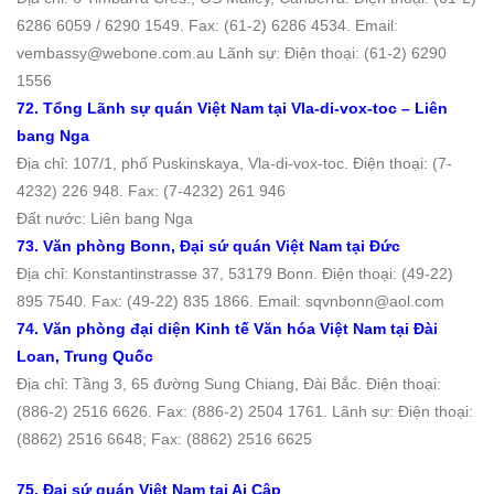
6286 6059 / 6290 1549. Fax: (61-2) 6286 4534. Email:
vembassy@webone.com.au Lãnh sự: Điện thoại: (61-2) 6290
1556
72. Tổng Lãnh sự quán Việt Nam tại Vla-di-vox-toc – Liên
bang Nga
Địa chỉ: 107/1, phố Puskinskaya, Vla-di-vox-toc. Ðiện thoại: (7-
4232) 226 948. Fax: (7-4232) 261 946
Đất nước: Liên bang Nga
73. Văn phòng Bonn, Đại sứ quán Việt Nam tại Đức
Địa chỉ: Konstantinstrasse 37, 53179 Bonn. Ðiện thoại: (49-22)
895 7540. Fax: (49-22) 835 1866. Email: sqvnbonn@aol.com
74. Văn phòng đại diện Kinh tế Văn hóa Việt Nam tại Đài
Loan, Trung Quốc
Địa chỉ: Tầng 3, 65 đường Sung Chiang, Đài Bắc. Ðiện thoại:
(886-2) 2516 6626. Fax: (886-2) 2504 1761. Lãnh sự: Điện thoại:
(8862) 2516 6648; Fax: (8862) 2516 6625
75. Đại sứ quán Việt Nam tại Ai Cập