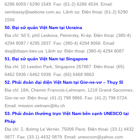
6286 6059 / 6290 1549. Fax: (61-2) 6286 4534. Email:
vembassy@webone.com.au. Lãnh sự: Điện thoại: (61-2) 6290
1556
50. Đại sứ quán Việt Nam tại Ucraina
Địa chỉ: Số 5, phố Leskova, Petrersky, Ki-ép. Ðiện thoại: (380-4)
4294 8087 / 4295 2837. Fax: (380-4) 4294 8066. Email:
dsq@dsqvn.kiev.ua. Lãnh sự: Điện thoại: (380-4) 4294 8087
51. Đại sứ quán Việt Nam tại Singapore
Địa chỉ: 10 Leedon Park, Singapore 267887. Ðiện thoại: (65)
6462 5936 / 6462 5938. Fax: (65) 6468 9863
52. Phái đoàn đại diện Việt Nam tại Giơ-ne-vơ – Thụy Sĩ
Địa chỉ: 18A, Chemin Francois-Lehmann, 1218 Grand-Saconnex,
Giơ-ne-vơ. Ðiện thoại: (41-2) 798 9866. Fax: (41-2) 798 0724.
Email: mission.vietnam@itu.ch
53. Phái đoàn thường trực Việt Nam bên cạnh UNESCO tại
Pháp
Địa chỉ: 2, đường Le Verrier, 75006 Paris. Ðiện thoại: (33-1) 4432
0877. Fax: (33-1) 4432 0879. Email: unescovn@yahoo.com