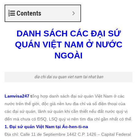
Contents
DANH SÁCH CÁC ĐẠI SỨ
QUÁN VIỆT NAM Ở NƯỚC
NGOÀI
dia chi dai su quan viet nam tai nhat ban
Lamvisa247
t
ổng hợp danh sách đại sứ quán Việt Nam ở các
nước trên thế giới, độc giả nên lưu địa chỉ và số điện thoại của
các đại sứ quán, lãnh sứ quán khi cần thiết nếu đất nước quý vị
đến mà chưa có ĐSQ, LSQ quý vị nên tìm địa chỉ gần nhất có thể.
1. Đại sứ quán Việt Nam tại Ác-hen-ti-na
Địa chỉ: Calle 11 de Septiembre 1442 C.P. 1426 – Capital Federal