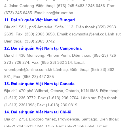
4, Jalan Gadong. Ðiện thoại: (673) 245 6483 / 245 6486. Fax:
(673) 245 6485. Email: srv@brunet.bn
11. Đại sứ quán Việt Nam tại Bungari
Địa chỉ: Số 1, phố Jetvarka, Sofia 1113. Ðiện thoại: (359) 2963
2609. Fax: (359) 2963 3658. Email: dsqvnsofia@eml.cc Lãnh sự:
Điện thoại: (359) 2963 3742
12. Đại sứ quán Việt Nam tại Campuchia
Địa chỉ: 436 Monivong, Phnom Penh. Ðiện thoại: (855-23) 726
273 / 726 274. Fax: (855-23) 362 314. Email:
vnembpnh@online.com.kh Lãnh sự: Điện thoại: (855-23) 362
531; Fax: (855-23) 427 385
13. Đại sứ quán Việt Nam tại Canada
Địa chỉ: 470 phố Wilbrod, Ottawa, Ontario, K1N 6M8. Ðiện thoại:
(1-613) 236 0772. Fax: (1-613) 236 2704. Lãnh sự: Điện thoại:
(1-613) 2361398; Fax: (1-613) 236 0819
14. Đại sứ quán Việt Nam tại Chi-lê
Địa chỉ: 2751 Eliodoro Yanez, Providencia, Santiago. Ðiện thoại:
(56-2) 244 3633 / 244 3755. Fax: (56-2) 356 6564. Email: