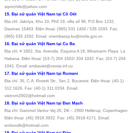
sqvnchile@yahoo.com
15. Đại sứ quán Việt Nam tại Cô Oét
Địa chỉ: Jabriya, Khu 10, Phố 19, villa số 96, P.O.Box 1232,
Dasman 15463. Ðiện thoại: (965) 531 1450 / 535 1593. Fax:
(965) 535 1592. Email: vnembassy.ku@mofa.gov.vn
16. Đại sứ quán Việt Nam tại Cu Ba
Địa chỉ: # 1802, 5ta. Avenide, Esquina A 18, Miramarm Playa. La
Habana. Ðiện thoại: (53-7) 204 1502/ 204 1042. Fax: (53-7) 204
1041. Email: embaviet@ceniai.inf.cu
17. Đại sứ quán Việt Nam tại Rumani
Địa chỉ: 35, C.A. Rosetti Str., Sec.2, Bucarest. Ðiện thoại: (40-1)
312 1626. Fax: (40-1) 311 0334. Email:
vietrom2002@hotmail.com
18. Đại sứ quán Việt Nam tại Đan Mạch
Địa chỉ: Gammel Vartov Vej 20, DK – 2900 Hellerup, Copenhagen.
Ðiện thoại: (45) 3918 3932. Fax: (45) 3918 4171. Email:
embvndk@hotmail.com
19. Đại sứ quán Việt Nam tại Ðức