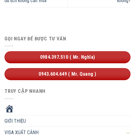
du lịch không cần Visa
không?
GỌI NGAY ĐỂ ĐƯỢC TƯ VẤN
0984.397.510 ( Mr. Nghĩa)
0943.604.649 ( Mr. Quang )
TRUY CẬP NHANH
HOME
GIỚI THIỆU
VISA XUẤT CẢNH