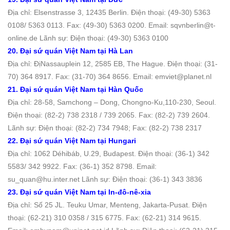
Địa chỉ: Elsenstrasse 3, 12435 Berlin. Ðiện thoại: (49-30) 5363
0108/ 5363 0113. Fax: (49-30) 5363 0200. Email: sqvnberlin@t-
online.de Lãnh sự: Điện thoại: (49-30) 5363 0100
20. Đại sứ quán Việt Nam tại Hà Lan
Địa chỉ: ÐịNassauplein 12, 2585 EB, The Hague. Ðiện thoại: (31-
70) 364 8917. Fax: (31-70) 364 8656. Email: emviet@planet.nl
21. Đại sứ quán Việt Nam tại Hàn Quốc
Địa chỉ: 28-58, Samchong – Dong, Chongno-Ku,110-230, Seoul.
Ðiện thoại: (82-2) 738 2318 / 739 2065. Fax: (82-2) 739 2604.
Lãnh sự: Điện thoại: (82-2) 734 7948; Fax: (82-2) 738 2317
22. Đại sứ quán Việt Nam tại Hungari
Địa chỉ: 1062 Déhibáb, U.29, Budapest. Ðiện thoại: (36-1) 342
5583/ 342 9922. Fax: (36-1) 352 8798. Email:
su_quan@hu.inter.net Lãnh sự: Điện thoại: (36-1) 343 3836
23. Đại sứ quán Việt Nam tại In-đô-nê-xia
Địa chỉ: Số 25 JL. Teuku Umar, Menteng, Jakarta-Pusat. Ðiện
thoại: (62-21) 310 0358 / 315 6775. Fax: (62-21) 314 9615.