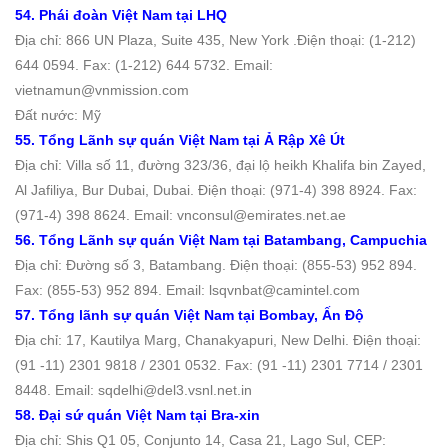
54. Phái đoàn Việt Nam tại LHQ
Địa chỉ: 866 UN Plaza, Suite 435, New York .Ðiện thoại: (1-212)
644 0594. Fax: (1-212) 644 5732. Email:
vietnamun@vnmission.com
Đất nước: Mỹ
55. Tổng Lãnh sự quán Việt Nam tại Ả Rập Xê Út
Địa chỉ: Villa số 11, đường 323/36, đại lộ heikh Khalifa bin Zayed,
Al Jafiliya, Bur Dubai, Dubai. Ðiện thoại: (971-4) 398 8924. Fax:
(971-4) 398 8624. Email: vnconsul@emirates.net.ae
56. Tổng Lãnh sự quán Việt Nam tại Batambang, Campuchia
Địa chỉ: Đường số 3, Batambang. Ðiện thoại: (855-53) 952 894.
Fax: (855-53) 952 894. Email: lsqvnbat@camintel.com
57. Tổng lãnh sự quán Việt Nam tại Bombay, Ấn Ðộ
Địa chỉ: 17, Kautilya Marg, Chanakyapuri, New Delhi. Ðiện thoại:
(91 -11) 2301 9818 / 2301 0532. Fax: (91 -11) 2301 7714 / 2301
8448. Email: sqdelhi@del3.vsnl.net.in
58. Đại sứ quán Việt Nam tại Bra-xin
Địa chỉ: Shis Q1 05, Conjunto 14, Casa 21, Lago Sul, CEP: