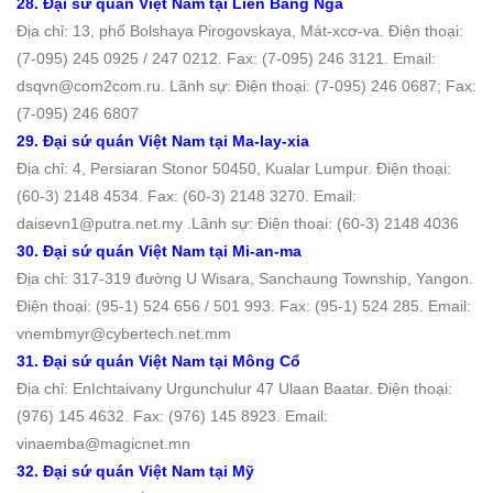
28. Đại sứ quán Việt Nam tại Liên Bang Nga
Địa chỉ: 13, phố Bolshaya Pirogovskaya, Mát-xcơ-va. Ðiện thoại:
(7-095) 245 0925 / 247 0212. Fax: (7-095) 246 3121. Email:
dsqvn@com2com.ru. Lãnh sự: Điện thoại: (7-095) 246 0687; Fax:
(7-095) 246 6807
29. Đại sứ quán Việt Nam tại Ma-lay-xia
Địa chỉ: 4, Persiaran Stonor 50450, Kualar Lumpur. Ðiện thoại:
(60-3) 2148 4534. Fax: (60-3) 2148 3270. Email:
daisevn1@putra.net.my .Lãnh sự: Điện thoại: (60-3) 2148 4036
30. Đại sứ quán Việt Nam tại Mi-an-ma
Địa chỉ: 317-319 đường U Wisara, Sanchaung Township, Yangon.
Ðiện thoại: (95-1) 524 656 / 501 993. Fax: (95-1) 524 285. Email:
vnembmyr@cybertech.net.mm
31. Đại sứ quán Việt Nam tại Mông Cổ
Địa chỉ: EnIchtaivany Urgunchulur 47 Ulaan Baatar. Ðiện thoại:
(976) 145 4632. Fax: (976) 145 8923. Email:
vinaemba@magicnet.mn
32. Đại sứ quán Việt Nam tại Mỹ