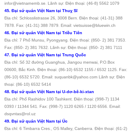
infor@vietnamemb.se. Lãnh sự: Điện thoại: (46-8) 5562 1079
45. Đại sứ quán Việt Nam tại Thuỵ Sĩ
Địa chỉ: Schlosslistrasse 26, 3008 Bern. Ðiện thoại: (41-31) 388
7878. Fax: (41-31) 388 7879. Email: vietsuisse@bluewin.ch
46. Đại sứ quán Việt Nam tại Triều Tiên
Địa chỉ: 7 Phố Munsu, Pyongyang. Ðiện thoại: (850- 2) 381 7353.
Fax: (850- 2) 381 7632. Lãnh sự: Điện thoại: (850- 2) 381 7111
47. Đại sứ quán Việt Nam tại Trung Quốc
Địa chỉ: Số 32 đường Guanghua, Jiangou menwai, P.O.Box
00600, Bắc Kinh. Ðiện thoại: (86-10) 6532 1155 / 6532 1125. Fax:
(86-10) 6532 5720. Email: suquanbk@yahoo.com Lãnh sự: Điện
thoại: (86-10) 6532 5414
48. Đại sứ quán Việt Nam tại U-dơ-bê-ki-xtan
Địa chỉ: Phố Rashidov 100 Tashkent. Ðiện thoại: (998-7) 1134
0393 / 11344 541. Fax: (998-7) 1120 6265 / 1120 6556. Email:
dsqvntas@rol.uz
49. Đại sứ quán Việt Nam tại Úc
Địa chỉ: 6 Timbarra Cres., OS Malley, Canberra. Ðiện thoại: (61-2)