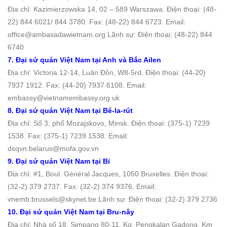
Địa chỉ: Kazimierzowska 14, 02 – 589 Warszawa. Ðiện thoại: (48-
22) 844 6021/ 844 3780. Fax: (48-22) 844 6723. Email:
office@ambasadawietnam.org Lãnh sự: Điện thoại: (48-22) 844
6740
7. Đại sứ quán Việt Nam tại Anh và Bắc Ailen
Địa chỉ: Victoria 12-14, Luân Đôn, W8-5rd. Ðiện thoại: (44-20)
7937 1912. Fax: (44-20) 7937 6108. Email:
embassy@vietnamembassy.org.uk
8. Đại sứ quán Việt Nam tại Bê-la-rút
Địa chỉ: Số 3, phố Mozajskovo, Minsk. Ðiện thoại: (375-1) 7239
1538. Fax: (375-1) 7239 1538. Email:
dsqvn.belarus@mofa.gov.vn
9. Đại sứ quán Việt Nam tại Bỉ
Địa chỉ: #1, Boul. Général Jacques, 1050 Bruxelles. Ðiện thoại:
(32-2) 379 2737. Fax: (32-2) 374 9376. Email:
vnemb.brussels@skynet.be Lãnh sự: Điện thoại: (32-2) 379 2736
10. Đại sứ quán Việt Nam tại Bru-nây
Địa chỉ: Nhà số 18, Simpang 80-11, Kg. Pengkalan Gadong, Km