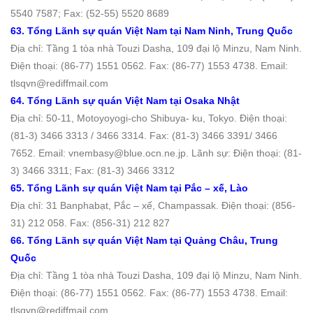
5540 7587; Fax: (52-55) 5520 8689
63. Tổng Lãnh sự quán Việt Nam tại Nam Ninh, Trung Quố
c
Địa chỉ: Tầng 1 tòa nhà Touzi Dasha, 109 đại lộ Minzu, Nam Ninh.
Ðiện thoại: (86-77) 1551 0562. Fax: (86-77) 1553 4738. Email:
tlsqvn@rediffmail.com
64. Tổng Lãnh sự quán Việt Nam tại Osaka Nhật
Địa chỉ: 50-11, Motoyoyogi-cho Shibuya- ku, Tokyo. Ðiện thoại:
(81-3) 3466 3313 / 3466 3314. Fax: (81-3) 3466 3391/ 3466
7652. Email: vnembasy@blue.ocn.ne.jp. Lãnh sự: Điện thoại: (81-
3) 3466 3311; Fax: (81-3) 3466 3312
65. Tổng Lãnh sự quán Việt Nam tại Pắc – xế, Lào
Địa chỉ: 31 Banphabạt, Pắc – xế, Champassak. Ðiện thoại: (856-
31) 212 058. Fax: (856-31) 212 827
66. Tổng Lãnh sự quán Việt Nam tại Quảng Châu, Trung
Quốc
Địa chỉ: Tầng 1 tòa nhà Touzi Dasha, 109 đại lộ Minzu, Nam Ninh.
Ðiện thoại: (86-77) 1551 0562. Fax: (86-77) 1553 4738. Email:
tlsqvn@rediffmail.com