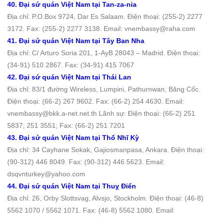
40. Đại sứ quán Việt Nam tại Tan-za-nia
Địa chỉ: P.O.Box 9724, Dar Es Salaam. Ðiện thoại: (255-2) 2277
3172. Fax: (255-2) 2277 3138. Email: vnembassy@raha.com
41. Đại sứ quán Việt Nam tại Tây Ban Nha
Địa chỉ: C/ Arturo Soria 201, 1-AyB 28043 – Madrid. Ðiện thoại:
(34-91) 510 2867. Fax: (34-91) 415 7067
42. Đại sứ quán Việt Nam tại Thái Lan
Địa chỉ: 83/1 đường Wireless, Lumpini, Pathurnwan, Băng Cốc.
Ðiện thoại: (66-2) 267 9602. Fax: (66-2) 254 4630. Email:
vnembassy@bkk.a-net.net.th Lãnh sự: Điện thoại: (66-2) 251
5837; 251 3551; Fax: (66-2) 251 7201
43. Đại sứ quán Việt Nam tại Thổ Nhĩ Kỳ
Địa chỉ: 34 Cayhane Sokak, Gajiosmanpasa, Ankara. Ðiện thoại:
(90-312) 446 8049. Fax: (90-312) 446 5623. Email:
dsqvnturkey@yahoo.com
44. Đại sứ quán Việt Nam tại Thuỵ Ðiển
Địa chỉ: 26, Orby Slottsvag, Alvsjo, Stockholm. Ðiện thoại: (46-8)
5562 1070 / 5562 1071. Fax: (46-8) 5562 1080. Email: