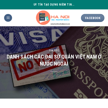
Skip
UY TÍN TẠO DỰNG NIỀM TIN...
to
content
FACEBOOK
TIN TỨC
DANH SÁCH CÁC ĐẠI SỨ QUÁN VIỆT NAM Ở
NƯỚC NGOÀI