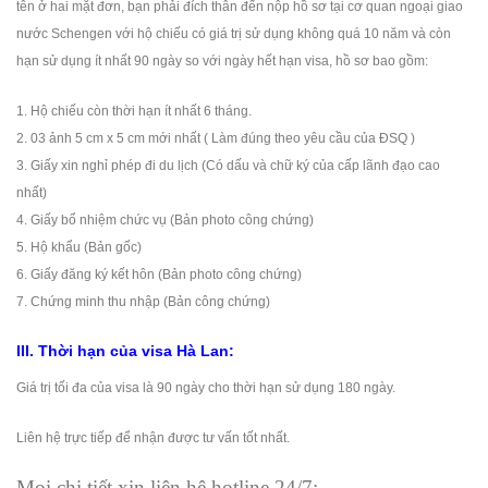
tên ở hai mặt đơn, bạn phải đích thân đến nộp hồ sơ tại cơ quan ngoại giao
nước Schengen với hộ chiếu có giá trị sử dụng không quá 10 năm và còn
hạn sử dụng ít nhất 90 ngày so với ngày hết hạn visa, hồ sơ bao gồm:
1. Hộ chiếu còn thời hạn ít nhất 6 tháng.
2. 03 ảnh 5 cm x 5 cm mới nhất ( Làm đúng theo yêu cầu của ĐSQ )
3. Giấy xin nghỉ phép đi du lịch (Có dấu và chữ ký của cấp lãnh đạo cao
nhất)
4. Giấy bổ nhiệm chức vụ (Bản photo công chứng)
5. Hộ khẩu (Bản gốc)
6. Giấy đăng ký kết hôn (Bản photo công chứng)
7. Chứng minh thu nhập (Bản công chứng)
III. Thời hạn của visa Hà Lan:
Giá trị tối đa của visa là 90 ngày cho thời hạn sử dụng 180 ngày.
Liên hệ trực tiếp để nhận được tư vấn tốt nhất.
Mọi chi tiết xin liên hệ hotline 24/7: