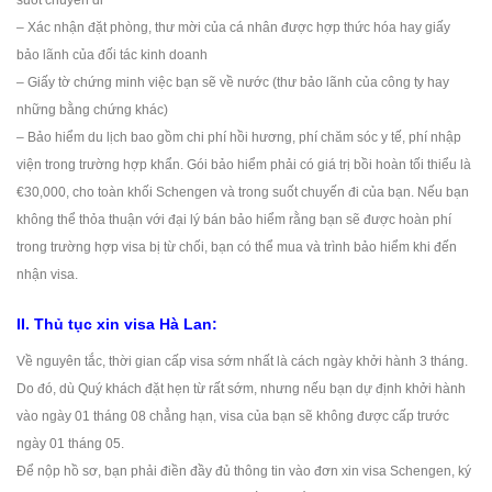
suốt chuyến đi
– Xác nhận đặt phòng, thư mời của cá nhân được hợp thức hóa hay giấy
bảo lãnh của đối tác kinh doanh
– Giấy tờ chứng minh việc bạn sẽ về nước (thư bảo lãnh của công ty hay
những bằng chứng khác)
– Bảo hiểm du lịch bao gồm chi phí hồi hương, phí chăm sóc y tế, phí nhập
viện trong trường hợp khẩn. Gói bảo hiểm phải có giá trị bồi hoàn tối thiểu là
€30,000, cho toàn khối Schengen và trong suốt chuyến đi của bạn. Nếu bạn
không thể thỏa thuận với đại lý bán bảo hiểm rằng bạn sẽ được hoàn phí
trong trường hợp visa bị từ chối, bạn có thể mua và trình bảo hiểm khi đến
nhận visa.
II. Thủ tục xin visa Hà Lan:
Về nguyên tắc, thời gian cấp visa sớm nhất là cách ngày khởi hành 3 tháng.
Do đó, dù Quý khách đặt hẹn từ rất sớm, nhưng nếu bạn dự định khởi hành
vào ngày 01 tháng 08 chẳng hạn, visa của bạn sẽ không được cấp trước
ngày 01 tháng 05.
Để nộp hồ sơ, bạn phải điền đầy đủ thông tin vào đơn xin visa Schengen, ký