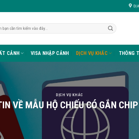
ĐỊ
UẤT CẢNH
VISA NHẬP CẢNH
DỊCH VỤ KHÁC
THÔNG T
DỊCH VỤ KHÁC
IN VỀ MẪU HỘ CHIẾU CÓ GẮN CHIP