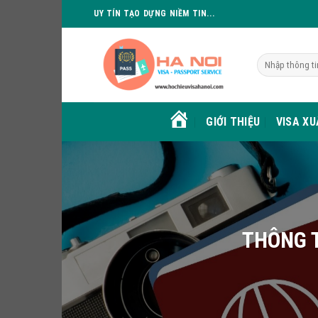
Skip
UY TÍN TẠO DỰNG NIỀM TIN...
to
content
GIỚI THIỆU
VISA X
HOME
THÔNG T