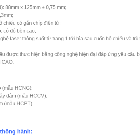
D-3): 88mm x 125mm ± 0,75 mm;
0,3mm;
ộ chiếu có gắn chíp điện tử;
p, có độ bền cao;
hệ laser thông suốt từ trang 1 tới bìa sau cuốn hộ chiếu và trù
chiếu được thực hiện bằng công nghệ hiện đại đáp ứng yêu cầu 
 ICAO.
đỏ (mẫu HCNG);
á cây đậm (mẫu HCCV);
tím (mẫu HCPT).
 thông hành: