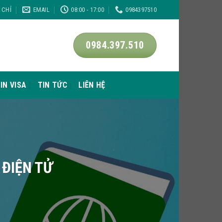
A CHỈ
EMAIL
08:00 - 17:00
0984397510
0984.397.510
IN VISA
TIN TỨC
LIÊN HỆ
 ĐIỆN TỬ