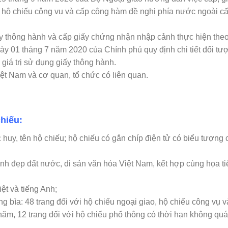
o, hộ chiếu công vụ và cấp công hàm đề nghị phía nước ngoài cấ
iấy thông hành và cấp giấy chứng nhận nhập cảnh thực hiện the
ày 01 tháng 7 năm 2020 của Chính phủ quy định chi tiết đối tư
y giá trị sử dụng giấy thông hành.
ệt Nam và cơ quan, tổ chức có liên quan.
chiếu:
c huy, tên hộ chiếu; hộ chiếu có gắn chíp điện tử có biểu tượng 
cảnh đẹp đất nước, di sản văn hóa Việt Nam, kết hợp cùng họa ti
ệt và tiếng Anh;
ng bìa: 48 trang đối với hộ chiếu ngoại giao, hộ chiếu công vụ v
ăm, 12 trang đối với hộ chiếu phổ thông có thời hạn không quá