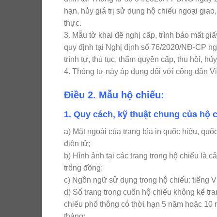
hạn, hủy giá trị sử dụng hộ chiếu ngoại gia
thực.
3. Mẫu tờ khai đề nghị cấp, trình báo mất g
quy định tại Nghị định số 76/2020/NĐ-CP ng
trình tự, thủ tục, thẩm quyền cấp, thu hồi, hủ
4. Thông tư này áp dụng đối với công dân Vi
Điều 2. Mẫu hộ chiếu:
1. Quy cách, kỹ thuật chung của hộ 
a) Mặt ngoài của trang bìa in quốc hiệu, quố
điện tử;
b) Hình ảnh tại các trang trong hộ chiếu là 
trống đồng;
c) Ngôn ngữ sử dụng trong hộ chiếu: tiếng Vi
d) Số trang trong cuốn hộ chiếu không kể tra
chiếu phổ thông có thời hạn 5 năm hoặc 10 n
tháng;