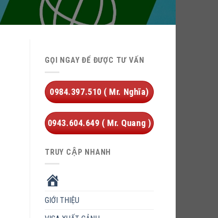
GỌI NGAY ĐỂ ĐƯỢC TƯ VẤN
0984.397.510 ( Mr. Nghĩa)
0943.604.649 ( Mr. Quang )
TRUY CẬP NHANH
HOME
GIỚI THIỆU