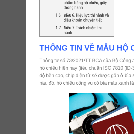
phẩm trắng hộ chiếu, giấy
thông hành
Điều 6. Hiệu lực thi hành và
điều khoản chuyển tiếp:
Điều 7. Trách nhiệm thi
hành:
THÔNG TIN VỀ MẪU HỘ 
Thông tư số 73/2021/TT-BCA của Bộ Công an 
hộ chiếu hiện nay (tiêu chuẩn ISO 7810 (ID
độ bền cao, chip điện tử sẽ được gắn ở bìa 
nâu đỏ, hộ chiếu công vụ có bìa màu xanh l