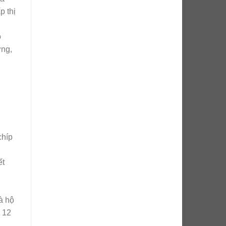
p thị
o
ợng,
chíp
ết
à hộ
 12