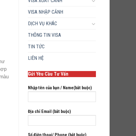
VISA XUẤT CẢNH
VISA NHẬP CẢNH
DỊCH VỤ KHÁC
THÔNG TIN VISA
TIN TỨC
LIÊN HỆ
như
hợp
Gửi Yêu Cầu Tư Vấn
 màu
Nhập tên của bạn / Name(bắt buộc)
Địa chỉ Email (bắt buộc)
Số điện thoại/ Phone (bắt buộc)