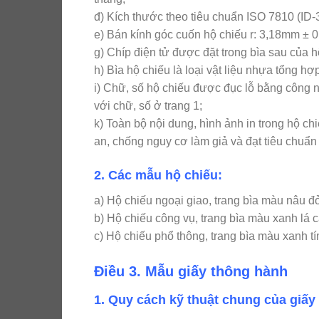
đ) Kích thước theo tiêu chuẩn ISO 7810 (I
e) Bán kính góc cuốn hộ chiếu r: 3,18mm ± 
g) Chíp điện tử được đặt trong bìa sau của h
h) Bìa hộ chiếu là loại vật liệu nhựa tổng hợ
i) Chữ, số hộ chiếu được đục lỗ bằng công ng
với chữ, số ở trang 1;
k) Toàn bộ nội dung, hình ảnh in trong hộ 
an, chống nguy cơ làm giả và đạt tiêu chuẩn
2. Các mẫu hộ chiếu:
a) Hộ chiếu ngoại giao, trang bìa màu nâu 
b) Hộ chiếu công vụ, trang bìa màu xanh l
c) Hộ chiếu phổ thông, trang bìa màu xanh 
Điều 3. Mẫu giấy thông hành
1. Quy cách kỹ thuật chung của giấy