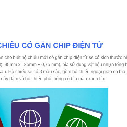
CHIẾU CÓ GẮN CHIP ĐIỆN TỬ
cho biết hộ chiếu mới có gắn chip điện tử sẽ có kích thước 
-3): 88mm x 125mm ± 0,75 mm), bìa sử dụng vật liệu nhựa tổng 
sau. Hộ chiếu sẽ có 3 màu sắc, gồm hộ chiếu ngoại giao có bìa
á cây đậm và hộ chiếu phổ thông có bìa màu xanh tím.