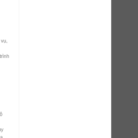
 vụ,
trình
hộ
uy
ia