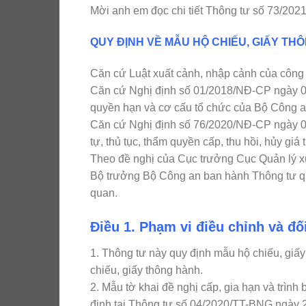
Mời anh em đọc chi tiết Thông tư số 73/202
QUY ĐỊNH VỀ MẪU HỘ CHIẾU, GIẤY TH
Căn cứ Luật xuất cảnh, nhập cảnh của công
Căn cứ Nghị định số 01/2018/NĐ-CP ngày 0
quyền hạn và cơ cấu tổ chức của Bộ Công a
Căn cứ Nghị định số 76/2020/NĐ-CP ngày 01 
tự, thủ tục, thẩm quyền cấp, thu hồi, hủy giá
Theo đề nghị của Cục trưởng Cục Quản lý x
Bộ trưởng Bộ Công an ban hành Thông tư qu
quan.
Điều 1. Phạm vi điều chỉnh và đ
1. Thông tư này quy định mẫu hộ chiếu, giấ
chiếu, giấy thông hành.
2. Mẫu tờ khai đề nghị cấp, gia hạn và trình
định tại Thông tư số 04/2020/TT-BNG ngày 