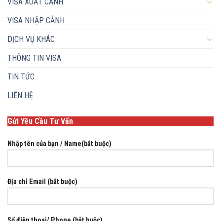
VISA XUẤT CẢNH
VISA NHẬP CẢNH
DỊCH VỤ KHÁC
THÔNG TIN VISA
TIN TỨC
LIÊN HỆ
Gửi Yêu Cầu Tư Vấn
Nhập tên của bạn / Name(bắt buộc)
Địa chỉ Email (bắt buộc)
Số điện thoại/ Phone (bắt buộc)