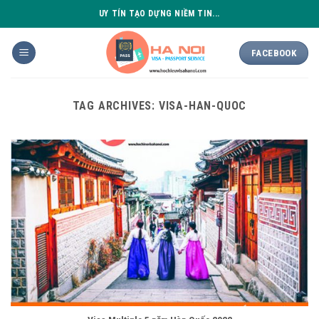
Skip
UY TÍN TẠO DỰNG NIỀM TIN...
to
content
FACEBOOK
TAG ARCHIVES:
VISA-HAN-QUOC