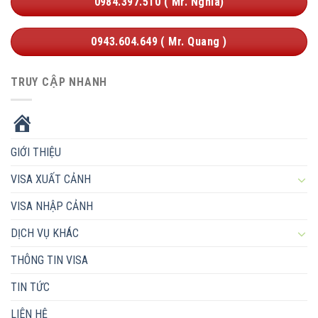
0984.397.510 ( Mr. Nghĩa)
0943.604.649 ( Mr. Quang )
TRUY CẬP NHANH
HOME
GIỚI THIỆU
VISA XUẤT CẢNH
VISA NHẬP CẢNH
DỊCH VỤ KHÁC
THÔNG TIN VISA
TIN TỨC
LIÊN HỆ