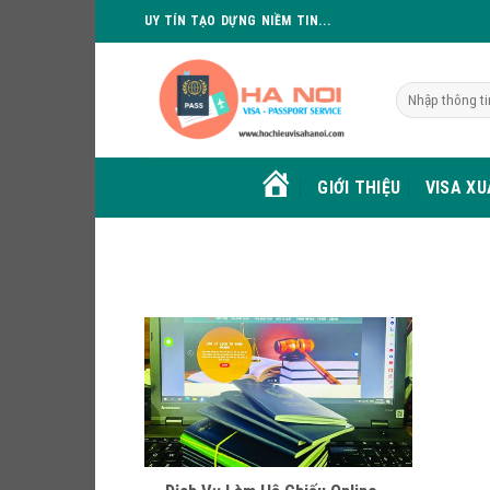
Skip
UY TÍN TẠO DỰNG NIỀM TIN...
to
content
GIỚI THIỆU
VISA X
HOME