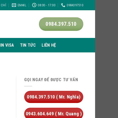
A CHỈ
EMAIL
08:00 - 17:00
0984397510
0984.397.510
IN VISA
TIN TỨC
LIÊN HỆ
GỌI NGAY ĐỂ ĐƯỢC TƯ VẤN
0984.397.510 ( Mr. Nghĩa)
0943.604.649 ( Mr. Quang )