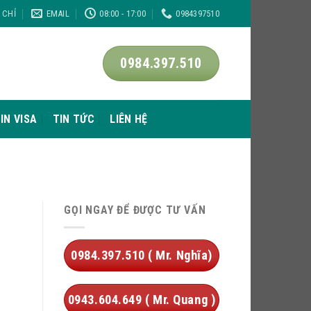
A CHỈ
EMAIL
08:00 - 17:00
0984397510
0984.397.510
IN VISA
TIN TỨC
LIÊN HỆ
GỌI NGAY ĐỂ ĐƯỢC TƯ VẤN
0984.397.510 ( Mr. Nghĩa)
0943.604.649 ( Mr. Quang )