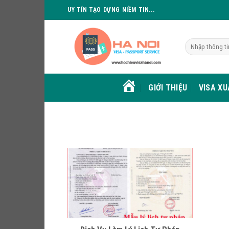
Skip
UY TÍN TẠO DỰNG NIỀM TIN...
to
content
GIỚI THIỆU
VISA X
HOME