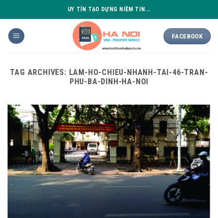
Skip
UY TÍN TẠO DỰNG NIỀM TIN...
to
content
FACEBOOK
TAG ARCHIVES:
LAM-HO-CHIEU-NHANH-TAI-46-TRAN-
PHU-BA-DINH-HA-NOI