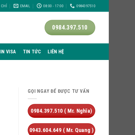
A CHỈ
EMAIL
08:00 - 17:00
0984397510
0984.397.510
IN VISA
TIN TỨC
LIÊN HỆ
GỌI NGAY ĐỂ ĐƯỢC TƯ VẤN
0984.397.510 ( Mr. Nghĩa)
0943.604.649 ( Mr. Quang )