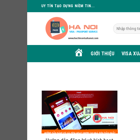
Skip
UY TÍN TẠO DỰNG NIỀM TIN...
to
content
GIỚI THIỆU
VISA X
HOME