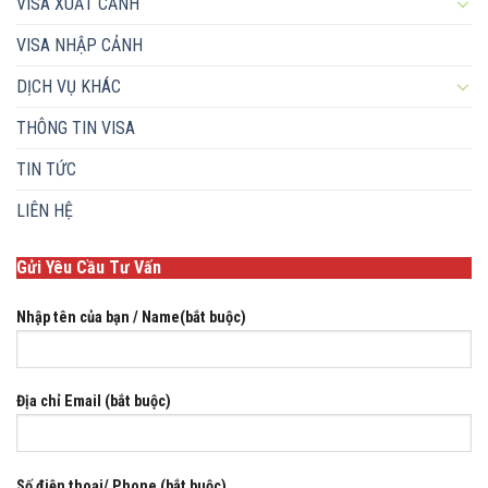
VISA XUẤT CẢNH
VISA NHẬP CẢNH
DỊCH VỤ KHÁC
THÔNG TIN VISA
TIN TỨC
LIÊN HỆ
Gửi Yêu Cầu Tư Vấn
Nhập tên của bạn / Name(bắt buộc)
Địa chỉ Email (bắt buộc)
Số điện thoại/ Phone (bắt buộc)