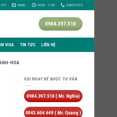
A CHỈ
EMAIL
08:00 - 17:00
0984397510
0984.397.510
IN VISA
TIN TỨC
LIÊN HỆ
HANH-HOA
GỌI NGAY ĐỂ ĐƯỢC TƯ VẤN
0984.397.510 ( Mr. Nghĩa)
0943.604.649 ( Mr. Quang )