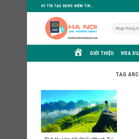
Skip
UY TÍN TẠO DỰNG NIỀM TIN...
to
content
GIỚI THIỆU
VISA X
HOME
TAG ARC