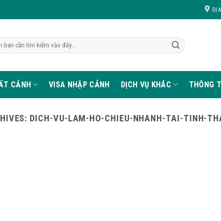
ĐỊ
UẤT CẢNH
VISA NHẬP CẢNH
DỊCH VỤ KHÁC
THÔNG T
HIVES:
DICH-VU-LAM-HO-CHIEU-NHANH-TAI-TINH-T