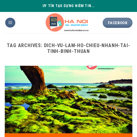
Skip
UY TÍN TẠO DỰNG NIỀM TIN...
to
content
FACEBOOK
TAG ARCHIVES:
DICH-VU-LAM-HO-CHIEU-NHANH-TAI-
TINH-BINH-THUAN