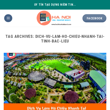
Skip
UY TÍN TẠO DỰNG NIỀM TIN...
to
content
FACEBOOK
TAG ARCHIVES:
DICH-VU-LAM-HO-CHIEU-NHANH-TAI-
TINH-BAC-LIEU