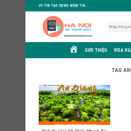
Skip
UY TÍN TẠO DỰNG NIỀM TIN...
to
content
GIỚI THIỆU
VISA X
HOME
TAG AR