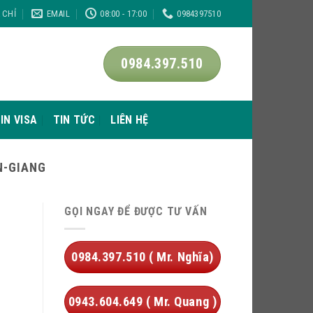
A CHỈ
EMAIL
08:00 - 17:00
0984397510
0984.397.510
IN VISA
TIN TỨC
LIÊN HỆ
N-GIANG
GỌI NGAY ĐỂ ĐƯỢC TƯ VẤN
0984.397.510 ( Mr. Nghĩa)
0943.604.649 ( Mr. Quang )