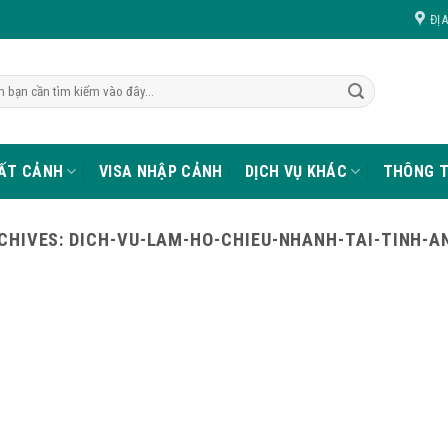
ĐỊ
UẤT CẢNH
VISA NHẬP CẢNH
DỊCH VỤ KHÁC
THÔNG T
CHIVES:
DICH-VU-LAM-HO-CHIEU-NHANH-TAI-TINH-A