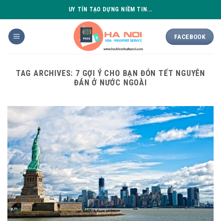
Skip
UY TÍN TẠO DỰNG NIỀM TIN...
to
content
FACEBOOK
TAG ARCHIVES:
7 GỢI Ý CHO BẠN ĐÓN TẾT NGUYÊN
ĐÁN Ở NƯỚC NGOÀI